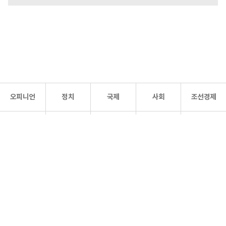
오피니언
정치
국제
사회
조선경제
문화·
조선
스포츠
건강
조선몰
연예
리더스
조선일보 공식 SNS
개인정보처리방침
사이트맵
Copyright 조선일보 All rights reserved. 무단 전재 및 재배포 금지.