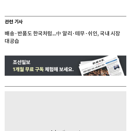
관련 기사
배송·반품도 한국처럼...中 알리·테무·쉬인, 국내 시장
대공습