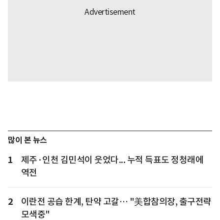
많이 본 뉴스
1
제주·인천 김민석이 웃었다... 누적 득표도 정청래에
역전
2
이란전 공습 한계, 탄약 고갈… "美합참의장, 출구전략
모색중"