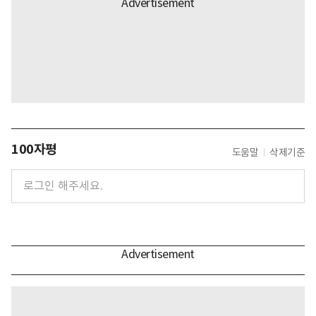
100자평
도움말
삭제기준