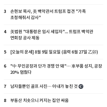
3
손현보 목사, 美 백악관서 트럼프 접견 "가족
초청해줘서 감사"
4
美법원 "대통령은 임시 세입자"... 트럼프 백악관
연회장 공사 제동
5
[오늘의 운세] 8월 9일 일요일 (음력 6월 27일 乙卯)
6
"中 무인공장과 단가 경쟁 안 돼"… 車부품 성지, 공장
20% 멈췄다
7
남자들뿐인 골프 사진… 아내가 놓친 것
8
부동산 치솟으니 커지는 집안 싸움