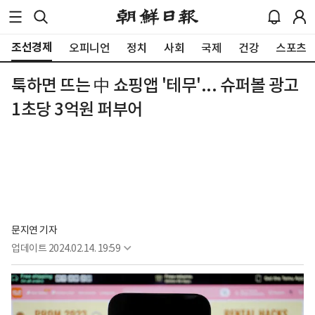
조선경제
오피니언
정치
사회
국제
건강
스포츠
툭하면 뜨는 中 쇼핑앱 '테무'... 슈퍼볼 광고
1초당 3억원 퍼부어
문지연 기자
업데이트
2024.02.14. 19:59