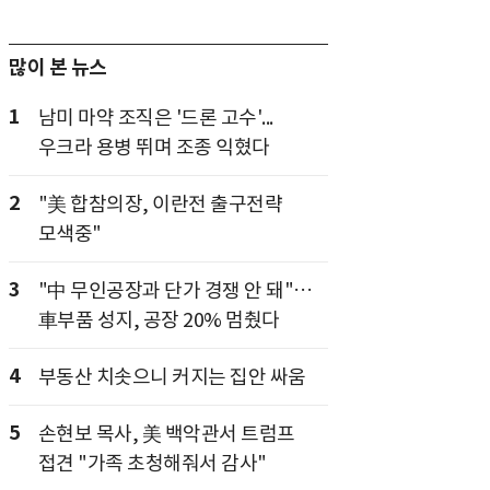
많이 본 뉴스
1
남미 마약 조직은 '드론 고수'...
우크라 용병 뛰며 조종 익혔다
2
"美 합참의장, 이란전 출구전략
모색중"
3
"中 무인공장과 단가 경쟁 안 돼"…
車부품 성지, 공장 20% 멈췄다
4
부동산 치솟으니 커지는 집안 싸움
5
손현보 목사, 美 백악관서 트럼프
접견 "가족 초청해줘서 감사"