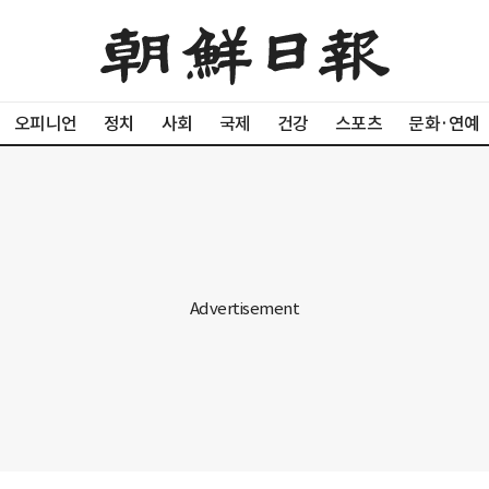
오피니언
정치
사회
국제
건강
스포츠
문화·연예