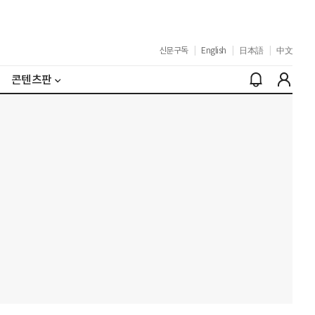
신문구독
|
English
|
日本語
|
中文
콘텐츠판