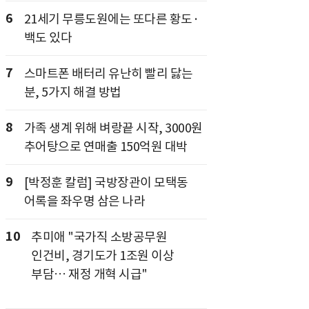
6
21세기 무릉도원에는 또다른 황도·
백도 있다
7
스마트폰 배터리 유난히 빨리 닳는
분, 5가지 해결 방법
8
가족 생계 위해 벼랑끝 시작, 3000원
추어탕으로 연매출 150억원 대박
9
[박정훈 칼럼] 국방장관이 모택동
어록을 좌우명 삼은 나라
10
추미애 "국가직 소방공무원
인건비, 경기도가 1조원 이상
부담… 재정 개혁 시급"