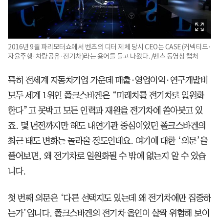
2016년 9월 파리모터쇼에서 벤츠의 디터 제체 당시 CEO는 CASE(커넥티드·
자율주행·차량공유·전기차)라는 용어를 들고 나왔다. /벤츠 동영상 캡처
특히 전세계 자동차기업 가운데 매출·영업이익·연구개발비
모두 세계 1위인 폴크스바겐은 “미래차를 전기차로 일원화
한다”고 못박고 모든 인력과 재원을 전기차에 쏟아붓고 있
죠. 몇 년전까지만 해도 내연기관 중심이었던 폴크스바겐의
최근 태도 변화는 놀라울 정도인데요. 여기에 대한 ‘의문’을
풀어보면, 왜 전기차로 일원화될 수 밖에 없는지 알 수 있습
니다.
첫 번째 의문은 ‘다른 선택지도 있는데 왜 전기차에만 집중하
는가’입니다. 폴크스바겐의 전기차 올인이 살짝 위험해 보이