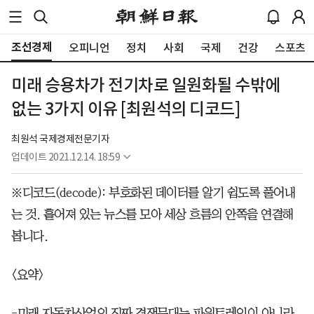
조선경제
오피니언
정치
사회
국제
건강
스포츠
미래 승용차가 전기차로 일원화될 수밖에
없는 3가지 이유 [최원석의 디코드]
최원석 국제경제전문기자
업데이트
2021.12.14. 18:59
※디코드(decode): 부호화된 데이터를 알기 쉽도록 풀어내
는 것. 흩어져 있는 뉴스를 모아 세상 흐름의 안쪽을 연결해
봅니다.
<요약>
-미래 자동차산업의 진짜 경쟁무대는 파워트레인이 아니라