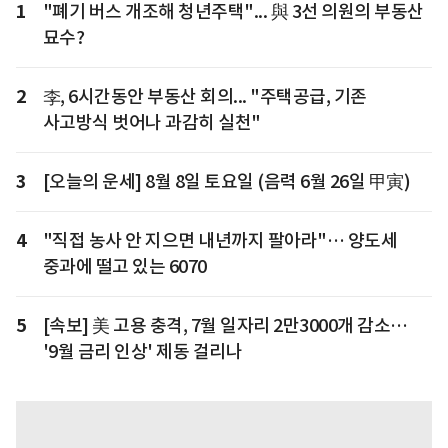
1
"폐기 버스 개조해 청년주택"... 與 3선 의원의 부동산
묘수?
2
李, 6시간동안 부동산 회의... "주택공급, 기존
사고방식 벗어나 과감히 실천"
3
[오늘의 운세] 8월 8일 토요일 (음력 6월 26일 甲寅)
4
"직접 농사 안 지으면 내년까지 팔아라"… 양도세
중과에 떨고 있는 6070
5
[속보] 美 고용 충격, 7월 일자리 2만3000개 감소…
'9월 금리 인상' 제동 걸리나