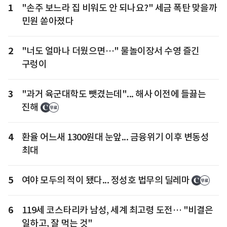
1
"손주 보느라 집 비워도 안 되나요?" 세금 폭탄 맞을까
민원 쏟아졌다
2
"너도 얼마나 더웠으면…" 물놀이장서 수영 즐긴
구렁이
3
"과거 육군대학도 뺏겼는데"... 해사 이전에 들끓는
진해
4
환율 어느새 1300원대 눈앞... 금융위기 이후 변동성
최대
5
여야 모두의 적이 됐다... 정성호 법무의 딜레마
6
119세 코스타리카 남성, 세계 최고령 도전… "비결은
일하고, 잘 먹는 것"