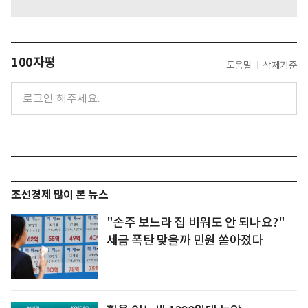
100자평
도움말
삭제기준
조선경제 많이 본 뉴스
"손주 보느라 집 비워도 안 되나요?"
세금 폭탄 맞을까 민원 쏟아졌다