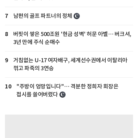
7
남편의 골프 파트너의 정체
8
버핏이 쌓은 500조원 '현금 성벽' 허문 아벨… 버크셔,
3년 만에 주식 순매수
9
거침없는 U-17 여자배구, 세계선수권에서 이탈리아
꺾고 파죽의 3연승
10
"주방이 엉망입니다"… 격분한 정희자 회장은
접시를 쓸어버렸다