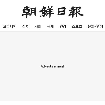
오피니언
정치
사회
국제
건강
스포츠
문화·연예