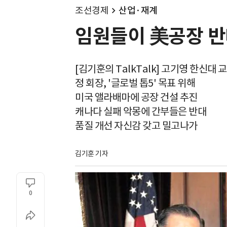
조선경제
산업·재계
임원들이 美공장 반대
[김기훈의 TalkTalk] 고기영 한신대 
정 회장, '글로벌 톱5' 목표 위해
미국 앨라배마에 공장 건설 추진
캐나다 실패 악몽에 간부들은 반대
품질 개선 자신감 갖고 밀고나가
김기훈 기자
0