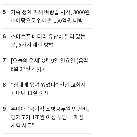
5
가족 생계 위해 벼랑끝 시작, 3000원
추어탕으로 연매출 150억원 대박
6
스마트폰 배터리 유난히 빨리 닳는
분, 5가지 해결 방법
7
[오늘의 운세] 8월 9일 일요일 (음력
6월 27일 乙卯)
8
"침대에 묶여 있었다" 천안 교회서
지내던 11살 숨져
9
추미애 "국가직 소방공무원 인건비,
경기도가 1조원 이상 부담… 재정
개혁 시급"