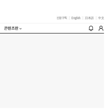
신문구독
|
English
|
日本語
|
中文
콘텐츠판