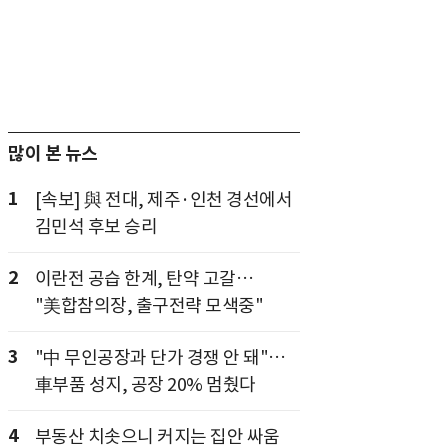
많이 본 뉴스
1
[속보] 與 전대, 제주·인천 경선에서
김민석 후보 승리
2
이란전 공습 한계, 탄약 고갈…
"美합참의장, 출구전략 모색중"
3
"中 무인공장과 단가 경쟁 안 돼"…
車부품 성지, 공장 20% 멈췄다
4
부동산 치솟으니 커지는 집안 싸움