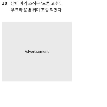
10
남미 마약 조직은 '드론 고수'...
우크라 용병 뛰며 조종 익혔다