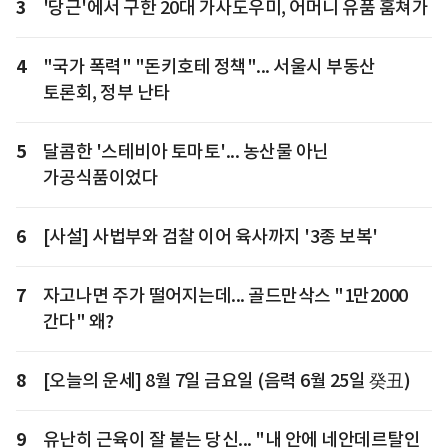
3
'당근'에서 구한 20대 가사도우미, 어머니 유품 훔쳐가
4
"국가 폭력" "돈키호테 정책"... 서울시 부동산
토론회, 정부 난타
5
달콤한 '스테비아 토마토'... 농산물 아닌
가공식품이었다
6
[사설] 사법부와 검찰 이어 육사까지 '3종 보복'
7
자고나면 주가 떨어지는데... 골드만삭스 "1만2000
간다" 왜?
8
[오늘의 운세] 8월 7일 금요일 (음력 6월 25일 癸丑)
9
유난히 근육이 잘 붙는 당신... "내 안에 네안데르탈인