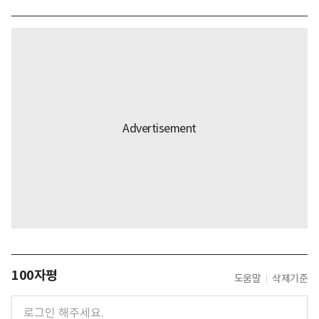
100자평
도움말
삭제기준