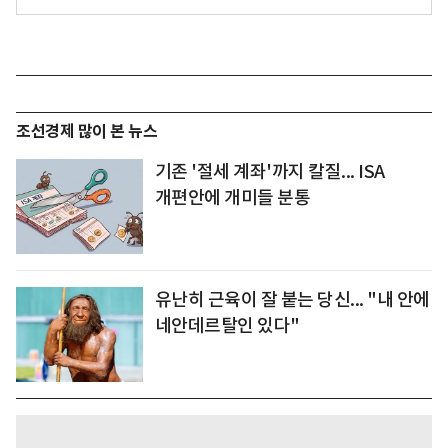
조선경제 많이 본 뉴스
기존 '절세 계좌'까지 칼질... ISA
개편안에 개미들 분통
유난히 근육이 잘 붙는 당신... "내 안에
네안데르탈인 있다"