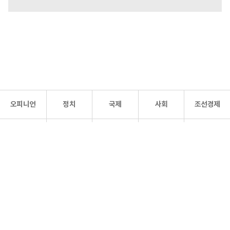
오피니언
정치
국제
사회
조선경제
문화·
조선
스포츠
건강
조선몰
연예
리더스
조선일보 공식 SNS
개인정보처리방침
사이트맵