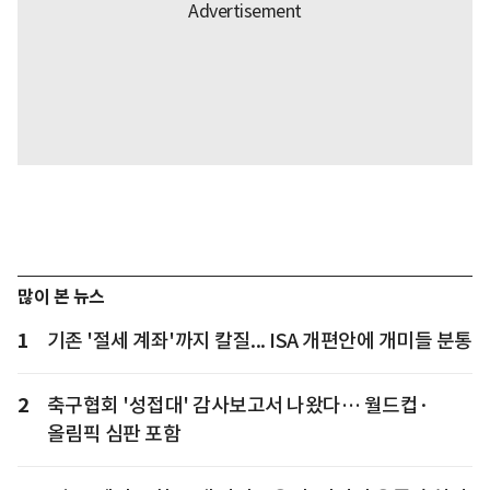
많이 본 뉴스
1
기존 '절세 계좌'까지 칼질... ISA 개편안에 개미들 분통
2
축구협회 '성접대' 감사보고서 나왔다… 월드컵·
올림픽 심판 포함