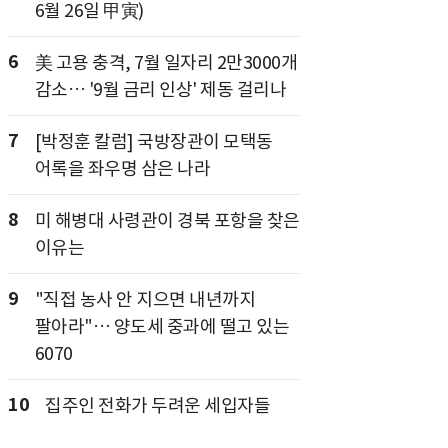
6월 26일 甲寅)
6
美 고용 충격, 7월 일자리 2만3000개
감소… '9월 금리 인상' 제동 걸리나
7
[박정훈 칼럼] 국방장관이 모택동
어록을 좌우명 삼은 나라
8
미 해병대 사령관이 경북 포항을 찾은
이유는
9
"직접 농사 안 지으면 내년까지
팔아라"… 양도세 중과에 떨고 있는
6070
10
집주인 전화가 두려운 세입자들