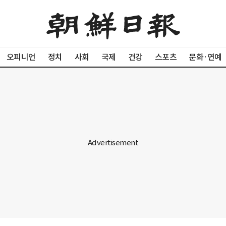
오피니언
정치
사회
국제
건강
스포츠
문화·연예