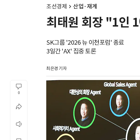
조선경제
산업·재계
최태원 회장 "1인 
SK그룹 '2026 뉴 이천포럼' 종료
3일간 'AX' 집중 토론
최은경 기자
0