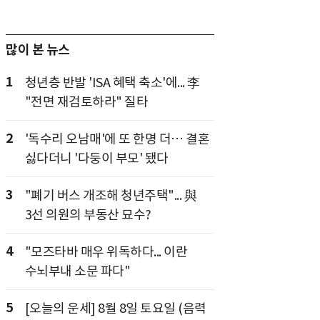
많이 본 뉴스
1
청년층 반발 'ISA 혜택 축소'에... 李
"전면 재검토하라" 질타
2
'독수리 오남매'에 또 한명 더… 결혼
싫다더니 '다둥이 부모' 됐다
3
"폐기 버스 개조해 청년주택"... 與
3선 의원의 부동산 묘수?
4
"모즈타바 매우 위독하다... 이란
수뇌부내 소문 파다"
5
[오늘의 운세] 8월 8일 토요일 (음력