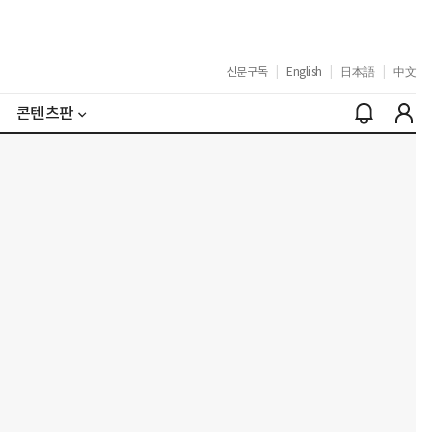
신문구독
|
English
|
日本語
|
中文
콘텐츠판