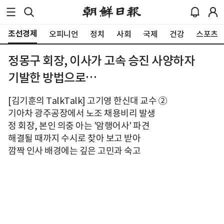
조선경제
오피니언
정치
사회
국제
건강
스포츠
정몽구 회장, 이사가 고속 승진 사양하자
기발한 방법으로…
[김기훈의 TalkTalk] 고기영 한신대 교수 ②
기아차 광주공장에서 노조 채용비리 발생
정 회장, 본인 의중 아는 '암행어사' 파견
해결될 때까지 수시로 찾아 보고 받아
깜짝 인사 배경에는 깊은 고민과 숙고