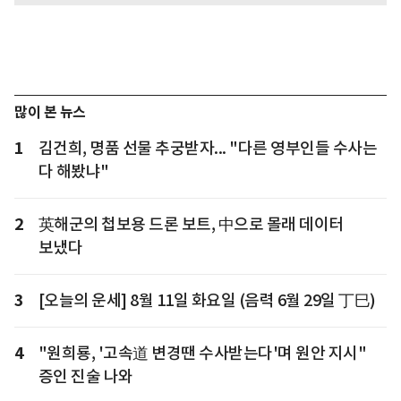
많이 본 뉴스
1
김건희, 명품 선물 추궁받자... "다른 영부인들 수사는
다 해봤냐"
2
英해군의 첩보용 드론 보트, 中으로 몰래 데이터
보냈다
3
[오늘의 운세] 8월 11일 화요일 (음력 6월 29일 丁巳)
4
"원희룡, '고속道 변경땐 수사받는다'며 원안 지시"
증인 진술 나와