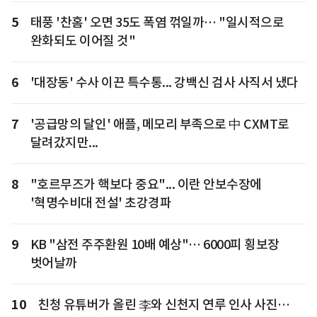
5
태풍 '찬홈' 오면 35도 폭염 꺾일까… "일시적으로
완화되도 이어질 것"
6
'대장동' 수사 이끈 특수통... 강백신 검사 사직서 냈다
7
'공급망의 달인' 애플, 메모리 부족으로 中 CXMT로
달려갔지만...
8
"호르무즈가 핵보다 중요"... 이란 안보수장에
'혁명수비대 전설' 초강경파
9
KB "삼전 주주환원 10배 예상"… 6000피 횡보장
벗어날까
10
친청 유튜버가 올린 李와 신천지 연루 인사 사진…