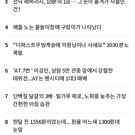
3
전닉 레버리지, 10분의 1로… 그 돈이 옮겨가 사들인
건?
4
애들 노는 물놀이장에 구렁이가 나타났다
5
"더퍼스트무빙캐슬에 의원님이나 사세요" 2030 분노
폭발
6
'AT 7번 ' 이강인, 상암 5만 관중 앞에서 강렬한
데뷔전...AT는 맨시티에 1대3 패배
7
단백질 달걀의 3배·밀가루 제로, 노화를 늦추는 가장
간편한 아침 습관
8
한달 전 1556원이었는데... 환율 어느새 1300원대
눈앞