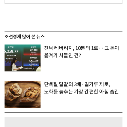
조선경제 많이 본 뉴스
전닉 레버리지, 10분의 1로… 그 돈이
옮겨가 사들인 건?
단백질 달걀의 3배·밀가루 제로,
노화를 늦추는 가장 간편한 아침 습관