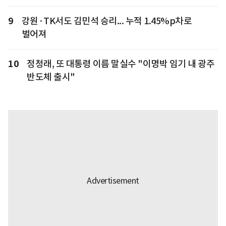
9
강원·TK서도 김민석 승리... 누적 1.45%p차로
벌어져
10
정청래, 또 대통령 이름 말실수 "이명박 임기 내 광주
반도체 출시"