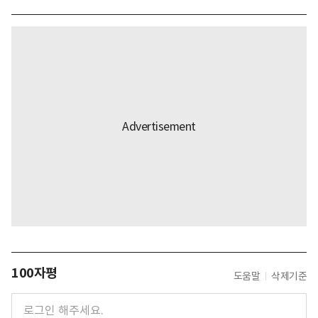
100자평
도움말
삭제기준