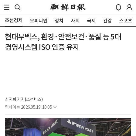
조선경제
오피니언
정치
사회
국제
건강
스포츠
현대무벡스, 환경·안전보건·품질 등 5대
경영시스템 ISO 인증 유지
최지희 기자(조선비즈)
업데이트
2026.05.19. 10:05