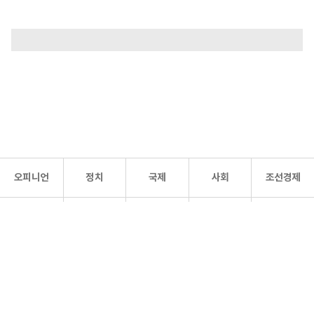
오피니언
정치
국제
사회
조선경제
문화·
조선
스포츠
건강
조선몰
연예
리더스
조선일보 공식 SNS