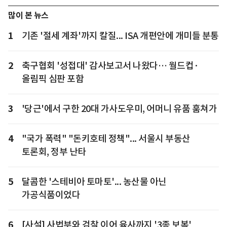
많이 본 뉴스
1
기존 '절세 계좌'까지 칼질... ISA 개편안에 개미들 분통
2
축구협회 '성접대' 감사보고서 나왔다… 월드컵·
올림픽 심판 포함
3
'당근'에서 구한 20대 가사도우미, 어머니 유품 훔쳐가
4
"국가 폭력" "돈키호테 정책"... 서울시 부동산
토론회, 정부 난타
5
달콤한 '스테비아 토마토'... 농산물 아닌
가공식품이었다
6
[사설] 사법부와 검찰 이어 육사까지 '3종 보복'