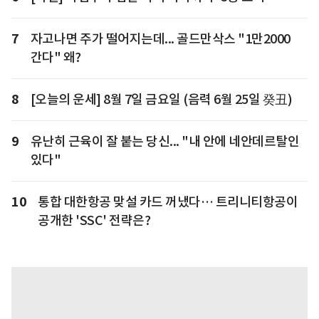
7
자고나면 주가 떨어지는데... 골드만삭스 "1만2000
간다" 왜?
8
[오늘의 운세] 8월 7일 금요일 (음력 6월 25일 癸丑)
9
유난히 근육이 잘 붙는 당신... "내 안에 네안데르탈인
있다"
10
통합 대한항공 맞설 카드 꺼냈다… 트리니티항공이
공개한 'SSC' 전략은?