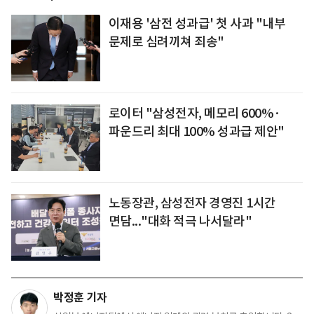
이재용 '삼전 성과급' 첫 사과 "내부
문제로 심려끼쳐 죄송"
로이터 "삼성전자, 메모리 600%·
파운드리 최대 100% 성과급 제안"
노동장관, 삼성전자 경영진 1시간
면담..."대화 적극 나서달라"
박정훈 기자