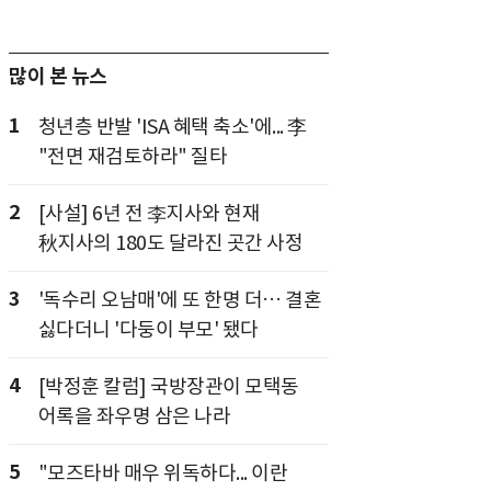
많이 본 뉴스
1
청년층 반발 'ISA 혜택 축소'에... 李
"전면 재검토하라" 질타
2
[사설] 6년 전 李지사와 현재
秋지사의 180도 달라진 곳간 사정
3
'독수리 오남매'에 또 한명 더… 결혼
싫다더니 '다둥이 부모' 됐다
4
[박정훈 칼럼] 국방장관이 모택동
어록을 좌우명 삼은 나라
5
"모즈타바 매우 위독하다... 이란