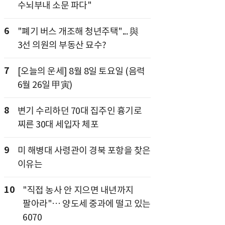
수뇌부내 소문 파다"
6
"폐기 버스 개조해 청년주택"... 與
3선 의원의 부동산 묘수?
7
[오늘의 운세] 8월 8일 토요일 (음력
6월 26일 甲寅)
8
변기 수리하던 70대 집주인 흉기로
찌른 30대 세입자 체포
9
미 해병대 사령관이 경북 포항을 찾은
이유는
10
"직접 농사 안 지으면 내년까지
팔아라"… 양도세 중과에 떨고 있는
6070