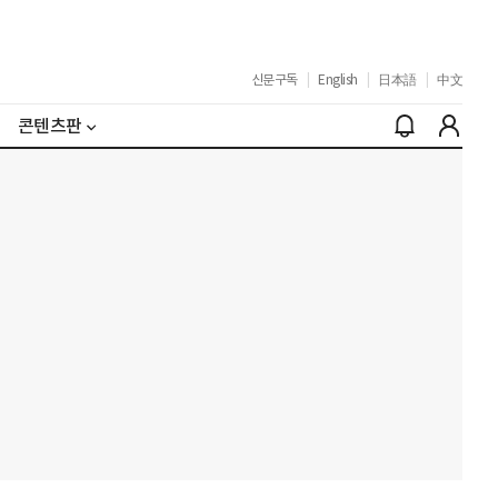
신문구독
|
English
|
日本語
|
中文
콘텐츠판