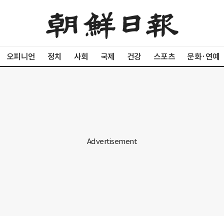
오피니언
정치
사회
국제
건강
스포츠
문화·연예