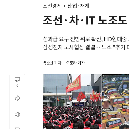
조선경제
산업·재계
조선·차·IT 노조도
성과급 요구 전방위로 확산, HD현대중 노
삼성전자 노사협상 결렬… 노조 "추가 
박순찬 기자
오로라 기자
0