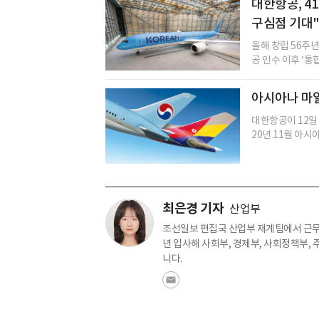
대한항공, 4
구심점 기대
올해 창립 56주
공 인수 이후 ‘통합
아시아나 마일
대한항공이 12일
20년 11월 아시
최은경 기자
산업부
조선일보 편집국 산업부 재계팀에서 근무
년 입사해 사회부, 경제부, 사회정책부,
니다.