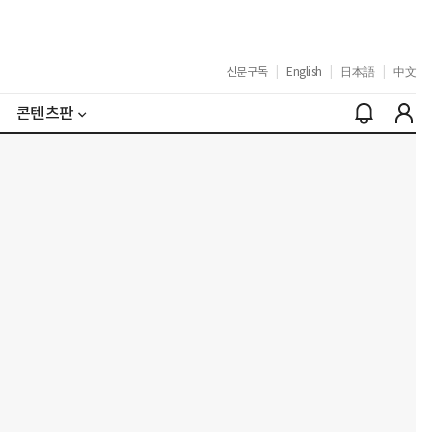
신문구독
|
English
|
日本語
|
中文
콘텐츠판