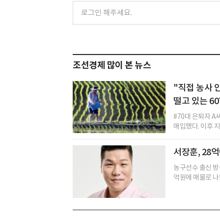
조선경제 많이 본 뉴스
"직접 농사 
떨고 있는 60
#70대 은퇴자 A
매입했다. 이후 지
서장훈, 28
농구선수 출신 방
억원에 매물로 나왔