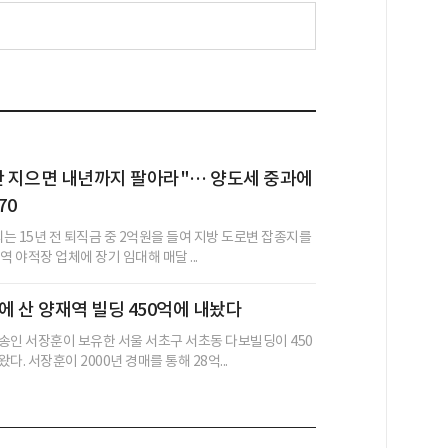
안 지으면 내년까지 팔아라"… 양도세 중과에
70
씨는 15년 전 퇴직금 중 2억원을 들여 지방 도로변 잡종지를
역 야적장 업체에 장기 임대해 매달 ...
억에 산 양재역 빌딩 450억에 내놨다
송인 서장훈이 보유한 서울 서초구 서초동 다보빌딩이 450
다. 서장훈이 2000년 경매를 통해 28억...