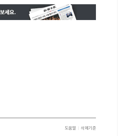
도움말
삭제기준