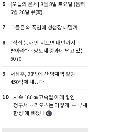
6
[오늘의 운세] 8월 8일 토요일 (음력
6월 26일 甲寅)
7
그들은 왜 폭염에 청첩장 내밀까
8
"직접 농사 안 지으면 내년까지
팔아라"… 양도세 중과에 떨고 있는
6070
9
서장훈, 28억에 산 양재역 빌딩
450억에 내놨다
10
시속 160㎞ 고속철 아래 쌓인
청구서… 라오스는 어떻게 '中 부채
함정'에 빠졌나