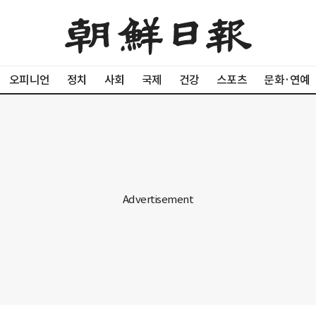
오피니언
정치
사회
국제
건강
스포츠
문화·연예