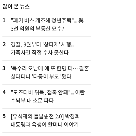
많이 본 뉴스
1
"폐기 버스 개조해 청년주택"... 與
3선 의원의 부동산 묘수?
2
경찰, 9월부터 '상피제' 시행...
가족사건 직접 수사 못한다
3
'독수리 오남매'에 또 한명 더… 결혼
싫다더니 '다둥이 부모' 됐다
4
"모즈타바 위독, 접촉 안돼"... 이란
수뇌부 내 소문 파다
5
[유석재의 돌발史전 2.0] 박정희
대통령과 욕쟁이 할머니 이야기