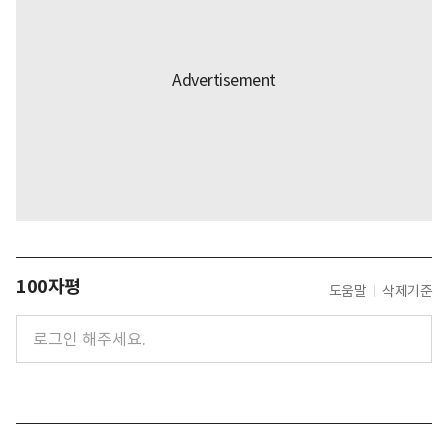
100자평
도움말
삭제기준