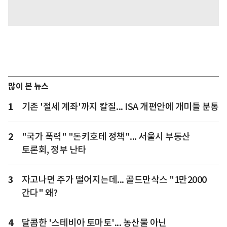
많이 본 뉴스
1
기존 '절세 계좌'까지 칼질... ISA 개편안에 개미들 분통
2
"국가 폭력" "돈키호테 정책"... 서울시 부동산
토론회, 정부 난타
3
자고나면 주가 떨어지는데... 골드만삭스 "1만2000
간다" 왜?
4
달콤한 '스테비아 토마토'... 농산물 아닌