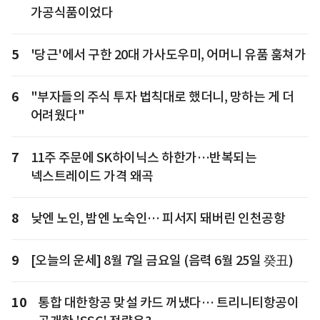
가공식품이었다
5
'당근'에서 구한 20대 가사도우미, 어머니 유품 훔쳐가
6
"부자들의 주식 투자 법칙대로 했더니, 망하는 게 더
어려웠다"
7
11주 주문에 SK하이닉스 하한가…반복되는
넥스트레이드 가격 왜곡
8
낮엔 노인, 밤엔 노숙인… 피서지 돼버린 인천공항
9
[오늘의 운세] 8월 7일 금요일 (음력 6월 25일 癸丑)
10
통합 대한항공 맞설 카드 꺼냈다… 트리니티항공이