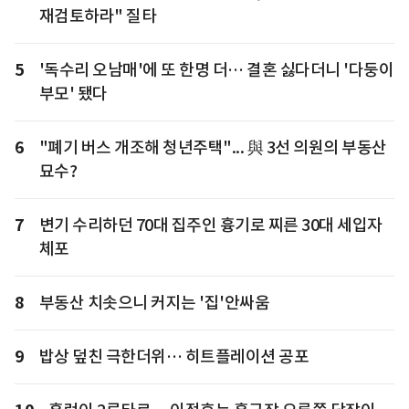
재검토하라" 질타
5
'독수리 오남매'에 또 한명 더… 결혼 싫다더니 '다둥이
부모' 됐다
6
"폐기 버스 개조해 청년주택"... 與 3선 의원의 부동산
묘수?
7
변기 수리하던 70대 집주인 흉기로 찌른 30대 세입자
체포
8
부동산 치솟으니 커지는 '집'안싸움
9
밥상 덮친 극한더위… 히트플레이션 공포