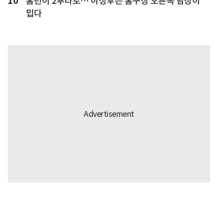
10
홈런이 2루타로… 이정후는 홈구장 오른쪽 담장이
밉다