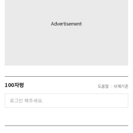
100자평
도움말
삭제기준