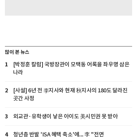
많이 본 뉴스
1
[박정훈 칼럼] 국방장관이 모택동 어록을 좌우명 삼은
나라
2
[사설] 6년 전 李지사와 현재 秋지사의 180도 달라진
곳간 사정
3
외교관·유학생이 낳은 아이도 美시민권 못 받아
4
청년층 반발 'ISA 혜택 축소'에... 李 "전면