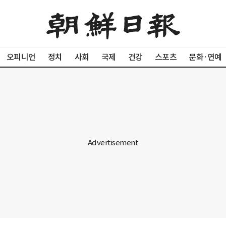
오피니언
정치
사회
국제
건강
스포츠
문화·연예