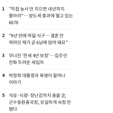
1
"직접 농사 안 지으면 내년까지
팔아라"… 양도세 중과에 떨고 있는
6070
2
"9년 만에 여덟 식구… 결혼 안
하려던 제가 곧 6남매 엄마 돼요"
3
무너진 '전세 4년 보장'… 집주인
전화 두려운 세입자
4
박정희 대통령과 욕쟁이 할머니
이야기
5
석유·식량·장난감까지 총괄 北
군수동원총국장, 유일하게 숙청 안
됐다