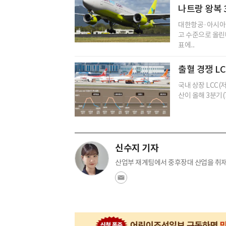
나트랑 왕복 
대한항공·아시아
고 수준으로 올린
표에...
출혈 경쟁 L
국내 상장 LCC
산이 올해 3분기(7
신수지 기자
산업부 재계팀에서 중후장대 산업을 취재