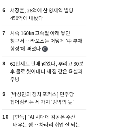
6
서장훈, 28억에 산 양재역 빌딩
450억에 내놨다
7
시속 160㎞ 고속철 아래 쌓인
청구서… 라오스는 어떻게 '中 부채
함정'에 빠졌나
8
62만세트 판매 넘었다, 뿌리고 30분
후 물로 씻어내니 새 집 같은 욕실과
주방
9
[박성민의 정치 포커스] 민주당
집어삼키는 세 가지 '강박의 늪'
10
[단독] "AI 시대에 컴공은 주산
배우는 셈… 차라리 취업 잘 되는