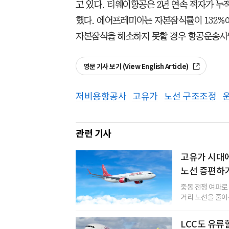
고 있다. 티웨이항공은 2년 연속 적자가 누
했다. 에어프레미아는 자본잠식률이 132%에
자본잠식을 해소하지 못할 경우 항공운송사업
영문 기사 보기 (View English Article)
저비용항공사
고유가
노선 구조조정
관련 기사
고유가 시대에
노선 증편하
중동 전쟁 여파로
거리 노선을 줄이
LCC도 유류