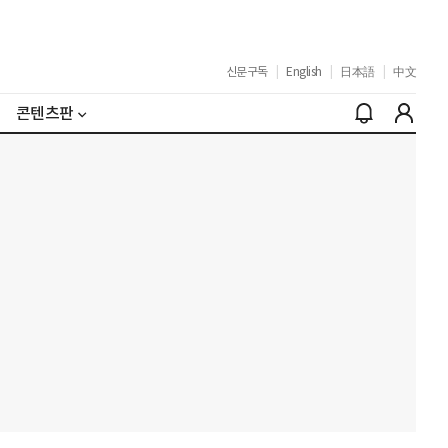
신문구독
|
English
|
日本語
|
中文
콘텐츠판