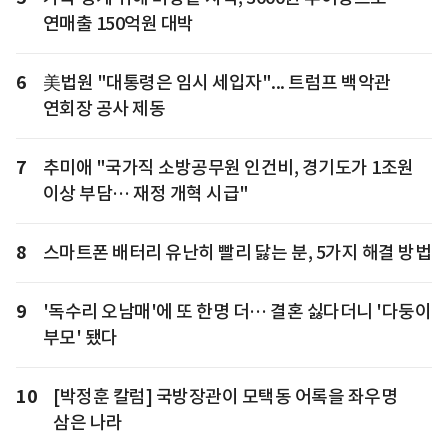
연매출 150억원 대박
6
美법원 "대통령은 임시 세입자"... 트럼프 백악관
연회장 공사 제동
7
추미애 "국가직 소방공무원 인건비, 경기도가 1조원
이상 부담… 재정 개혁 시급"
8
스마트폰 배터리 유난히 빨리 닳는 분, 5가지 해결 방법
9
'독수리 오남매'에 또 한명 더… 결혼 싫다더니 '다둥이
부모' 됐다
10
[박정훈 칼럼] 국방장관이 모택동 어록을 좌우명
삼은 나라