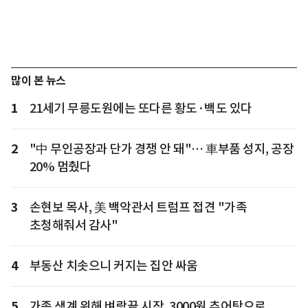
많이 본 뉴스
1
21세기 무릉도원에는 또다른 황도·백도 있다
2
"中 무인공장과 단가 경쟁 안 돼"… 車부품 성지, 공장
20% 멈췄다
3
손현보 목사, 美 백악관서 트럼프 접견 "가족
초청해줘서 감사"
4
부동산 치솟으니 커지는 집안 싸움
5
가족 생계 위해 벼랑끝 시작, 3000원 추어탕으로