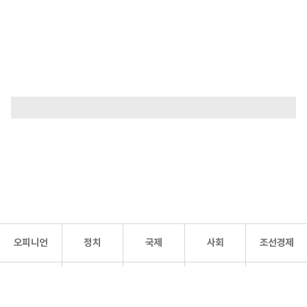
오피니언
정치
국제
사회
조선경제
문화·
조선
스포츠
건강
조선몰
연예
리더스