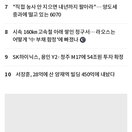
7
"직접 농사 안 지으면 내년까지 팔아라"… 양도세
중과에 떨고 있는 6070
8
시속 160㎞ 고속철 아래 쌓인 청구서… 라오스는
어떻게 '中 부채 함정'에 빠졌나
9
SK하이닉스, 용인 Y2·청주 M17에 54조원 투자 확정
10
서장훈, 28억에 산 양재역 빌딩 450억에 내놨다