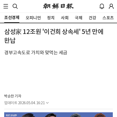
조선경제
오피니언
정치
사회
국제
건강
스포츠
삼성家 12조원 '이건희 상속세' 5년 만에
완납
경부고속도로 가치와 맞먹는 세금
박순찬 기자
업데이트
2026.05.04. 16:21