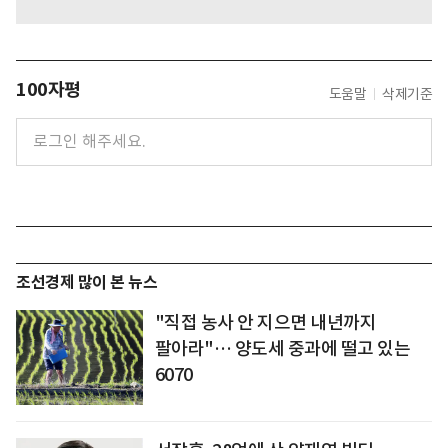
100자평
도움말
삭제기준
조선경제 많이 본 뉴스
"직접 농사 안 지으면 내년까지
팔아라"… 양도세 중과에 떨고 있는
6070