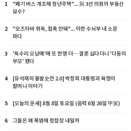
1
"폐기 버스 개조해 청년주택"... 與 3선 의원의 부동산
묘수?
2
"모즈타바 위독, 접촉 안돼"... 이란 수뇌부 내 소문
파다
3
'독수리 오남매'에 또 한명 더… 결혼 싫다더니 '다둥이
부모' 됐다
4
[유석재의 돌발史전 2.0] 박정희 대통령과 욕쟁이
할머니 이야기
5
[오늘의 운세] 8월 8일 토요일 (음력 6월 26일 甲寅)
6
그들은 왜 폭염에 청첩장 내밀까