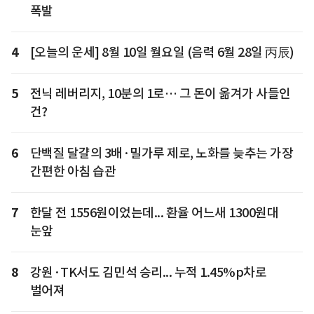
폭발
4
[오늘의 운세] 8월 10일 월요일 (음력 6월 28일 丙辰)
5
전닉 레버리지, 10분의 1로… 그 돈이 옮겨가 사들인
건?
6
단백질 달걀의 3배·밀가루 제로, 노화를 늦추는 가장
간편한 아침 습관
7
한달 전 1556원이었는데... 환율 어느새 1300원대
눈앞
8
강원·TK서도 김민석 승리... 누적 1.45%p차로
벌어져