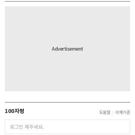
100자평
도움말
삭제기준