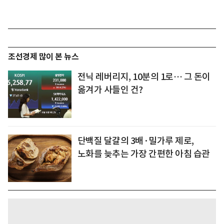
조선경제 많이 본 뉴스
전닉 레버리지, 10분의 1로… 그 돈이
옮겨가 사들인 건?
단백질 달걀의 3배·밀가루 제로,
노화를 늦추는 가장 간편한 아침 습관