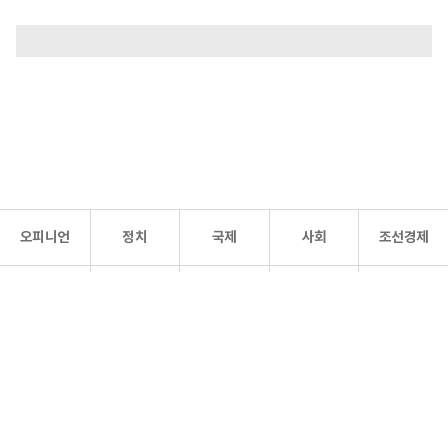
오피니언
정치
국제
사회
조선경제
문화·
조선
스포츠
건강
조선몰
연예
리더스
조선일보 공식 SNS