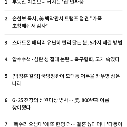
1
부동산 치솟으니 커지는 '집'안싸움
2
손현보 목사, 美 백악관서 트럼프 접견 "가족
초청해줘서 감사"
3
스마트폰 배터리 유난히 빨리 닳는 분, 5가지 해결 방법
4
압수수색·심판 성 접대 논란... 축구협회, 고개 숙였다
5
[박정훈 칼럼] 국방장관이 모택동 어록을 좌우명 삼은
나라
6
6·25 전장의 신원미상 병사… 美, 800번째 이름
찾아줬다
7
'독수리 오남매'에 또 한명 더… 결혼 싫다더니 '다둥이