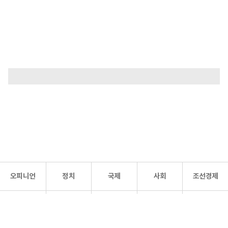
오피니언
정치
국제
사회
조선경제
문화·
조선
스포츠
건강
조선몰
연예
리더스