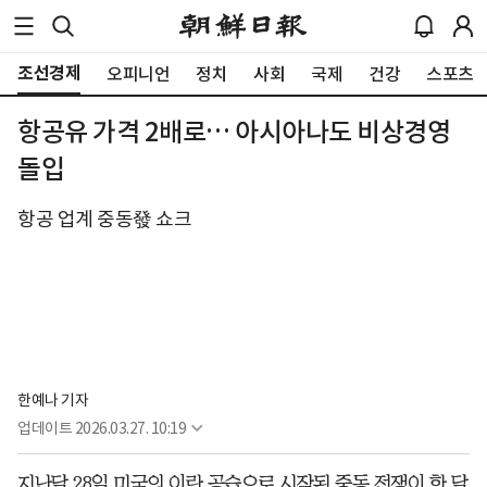
조선경제
오피니언
정치
사회
국제
건강
스포츠
항공유 가격 2배로… 아시아나도 비상경영
돌입
항공 업계 중동發 쇼크
한예나 기자
업데이트
2026.03.27. 10:19
지난달 28일 미국의 이란 공습으로 시작된 중동 전쟁이 한 달