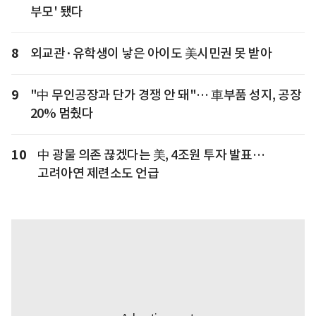
부모' 됐다
8
외교관·유학생이 낳은 아이도 美시민권 못 받아
9
"中 무인공장과 단가 경쟁 안 돼"… 車부품 성지, 공장
20% 멈췄다
10
中 광물 의존 끊겠다는 美, 4조원 투자 발표…
고려아연 제련소도 언급