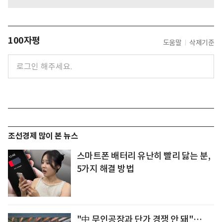
100자평
도움말
삭제기준
조선경제 많이 본 뉴스
스마트폰 배터리 유난히 빨리 닳는 분,
5가지 해결 방법
"中 무인공장과 단가 경쟁 안 돼"…