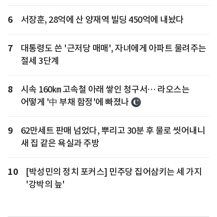
6
서장훈, 28억에 산 양재역 빌딩 450억에 내놨다
7
대통령도 쓴 '근저당 매매', 자녀에게 아파트 물려주는
절세 3단계
8
시속 160㎞ 고속철 아래 쌓인 청구서… 라오스는
어떻게 '中 부채 함정'에 빠졌나
9
62만세트 판매 넘었다, 뿌리고 30분 후 물로 씻어내니
새 집 같은 욕실과 주방
10
[박성민의 정치 포커스] 민주당 집어삼키는 세 가지
'강박의 늪'