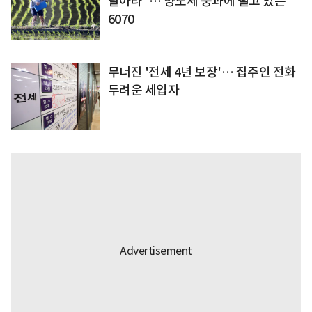
팔아라"… 양도세 중과에 떨고 있는
6070
무너진 '전세 4년 보장'… 집주인 전화
두려운 세입자