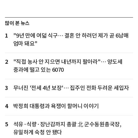
많이 본 뉴스
1
"9년 만에 여덟 식구… 결혼 안 하려던 제가 곧 6남매
엄마 돼요"
2
"직접 농사 안 지으면 내년까지 팔아라"… 양도세
중과에 떨고 있는 6070
3
무너진 '전세 4년 보장'… 집주인 전화 두려운 세입자
4
박정희 대통령과 욕쟁이 할머니 이야기
5
석유·식량·장난감까지 총괄 北 군수동원총국장,
유일하게 숙청 안 됐다