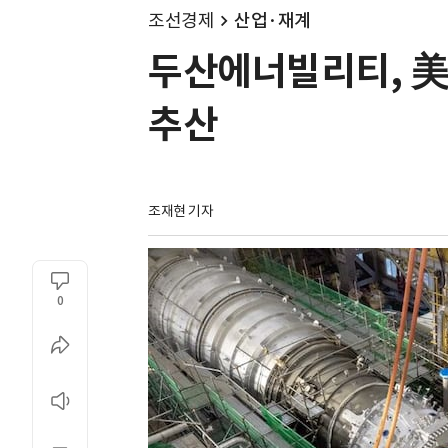
조선경제
산업·재계
두산에너빌리티, 美
추산
조재현 기자
0