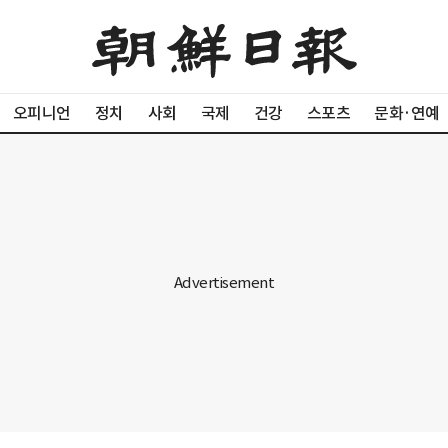
오피니언
정치
사회
국제
건강
스포츠
문화·연예