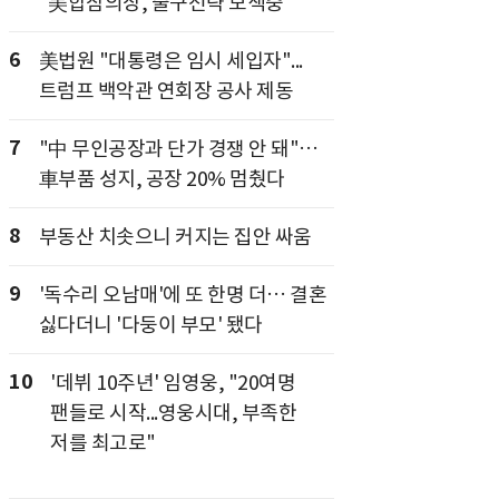
"美합참의장, 출구전략 모색중"
6
美법원 "대통령은 임시 세입자"...
트럼프 백악관 연회장 공사 제동
7
"中 무인공장과 단가 경쟁 안 돼"…
車부품 성지, 공장 20% 멈췄다
8
부동산 치솟으니 커지는 집안 싸움
9
'독수리 오남매'에 또 한명 더… 결혼
싫다더니 '다둥이 부모' 됐다
10
'데뷔 10주년' 임영웅, "20여명
팬들로 시작...영웅시대, 부족한
저를 최고로"