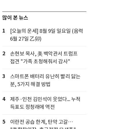
많이 본 뉴스
1
[오늘의 운세] 8월 9일 일요일 (음력
6월 27일 乙卯)
2
손현보 목사, 美 백악관서 트럼프
접견 "가족 초청해줘서 감사"
3
스마트폰 배터리 유난히 빨리 닳는
분, 5가지 해결 방법
4
제주·인천 김민석이 웃었다... 누적
득표도 정청래에 역전
5
이란전 공습 한계, 탄약 고갈…