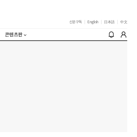
신문구독
|
English
|
日本語
|
中文
콘텐츠판