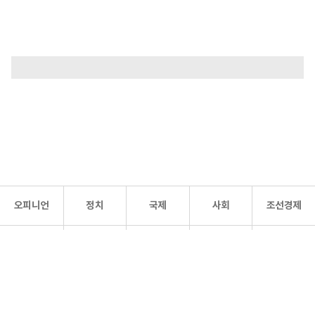
오피니언
정치
국제
사회
조선경제
문화·
조선
스포츠
건강
조선몰
연예
리더스
조선일보 공식 SNS