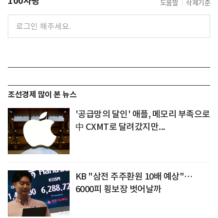
100자평
도움말
삭제기준
조선경제 많이 본 뉴스
'공급망의 달인' 애플, 메모리 부족으로
中 CXMT로 달려갔지만...
KB "삼전 주주환원 10배 예상"…
6000피 횡보장 벗어날까