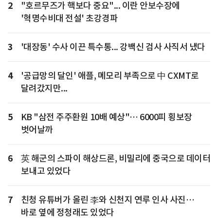
2
"호르무즈가 핵보다 중요"... 이란 안보수장에
'혁명수비대 전설' 초강경파
3
'대장동' 수사 이끈 특수통... 강백신 검사 사직서 냈다
4
'공급망의 달인' 애플, 메모리 부족으로 中 CXMT로
달려갔지만...
5
KB "삼전 주주환원 10배 예상"… 6000피 횡보장
벗어날까
6
英 해군의 스파이 해상드론, 비밀리에 중국으로 데이터
보내고 있었다
7
친청 유튜버가 올린 李와 신천지 연루 인사 사진…
바로 옆에 정청래도 있었다