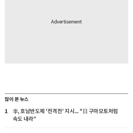
많이 본 뉴스
1
李, 호남반도체 '전격전' 지시... "日 구마모토처럼
속도 내라"