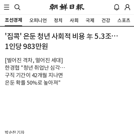
조선경제
오피니언
정치
사회
국제
건강
스포츠
'집콕' 은둔 청년 사회적 비용 年 5.3조…
1인당 983만원
[벌어진 격차, 멀어진 세대]
한경협 "청년 취업난 심각…
구직 기간이 42개월 지나면
은둔 확률 50%로 높아져"
박순찬 기자