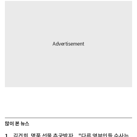
많이 본 뉴스
1
김건희, 명품 선물 추궁받자... "다른 영부인들 수사는