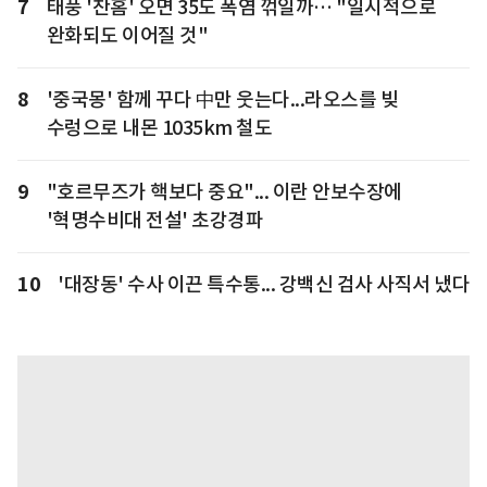
7
태풍 '찬홈' 오면 35도 폭염 꺾일까… "일시적으로
완화되도 이어질 것"
8
'중국몽' 함께 꾸다 中만 웃는다...라오스를 빚
수렁으로 내몬 1035km 철도
9
"호르무즈가 핵보다 중요"... 이란 안보수장에
'혁명수비대 전설' 초강경파
10
'대장동' 수사 이끈 특수통... 강백신 검사 사직서 냈다