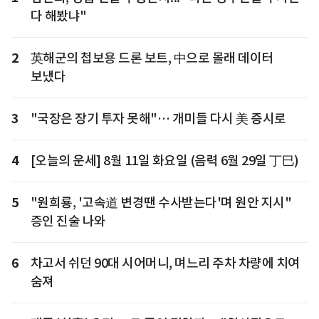
다 해봤냐"
2
英해군의 첩보용 드론 보트, 中으로 몰래 데이터
보냈다
3
"국장은 장기 투자 못해"… 개미들 다시 美 증시로
4
[오늘의 운세] 8월 11일 화요일 (음력 6월 29일 丁巳)
5
"원희룡, '고속道 변경땐 수사받는다'며 원안 지시"
증인 진술 나와
6
차고서 쉬던 90대 시어머니, 며느리 주차 차량에 치여
숨져