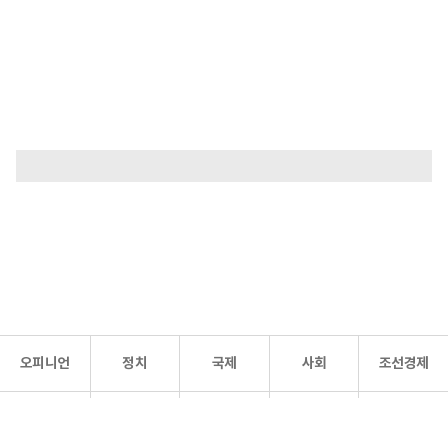
오피니언
정치
국제
사회
조선경제
문화·
조선
스포츠
건강
조선몰
연예
리더스