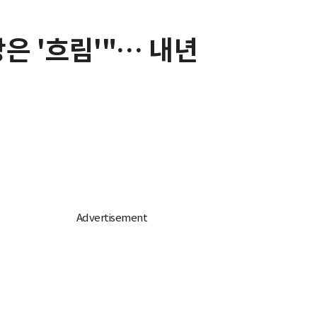
은 '흐림'"… 내년