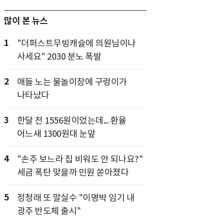
많이 본 뉴스
1
"더퍼스트무빙캐슬에 의원님이나
사세요" 2030 분노 폭발
2
애들 노는 물놀이장에 구렁이가
나타났다
3
한달 전 1556원이었는데... 환율
어느새 1300원대 눈앞
4
"손주 보느라 집 비워도 안 되나요?"
세금 폭탄 맞을까 민원 쏟아졌다
5
정청래 또 말실수 "이명박 임기 내
광주 반도체 출시"