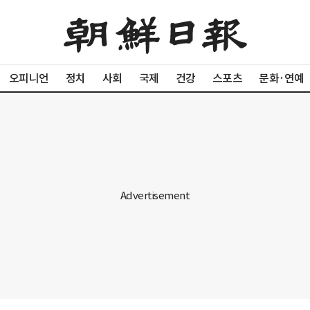
오피니언
정치
사회
국제
건강
스포츠
문화·연예