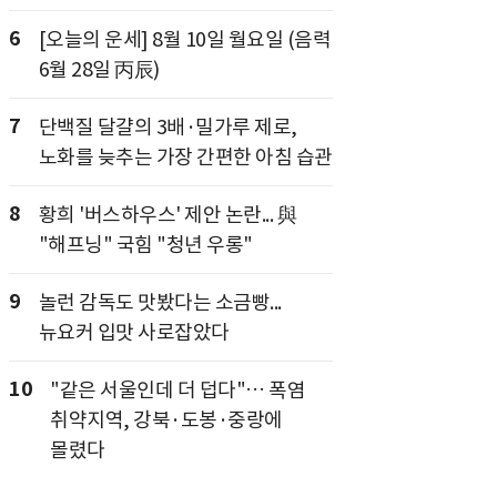
6
[오늘의 운세] 8월 10일 월요일 (음력
6월 28일 丙辰)
7
단백질 달걀의 3배·밀가루 제로,
노화를 늦추는 가장 간편한 아침 습관
8
황희 '버스하우스' 제안 논란... 與
"해프닝" 국힘 "청년 우롱"
9
놀런 감독도 맛봤다는 소금빵...
뉴요커 입맛 사로잡았다
10
"같은 서울인데 더 덥다"… 폭염
취약지역, 강북·도봉·중랑에
몰렸다