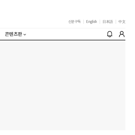
신문구독
|
English
|
日本語
|
中文
콘텐츠판