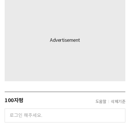
100자평
도움말
삭제기준