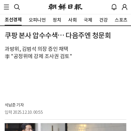
조선경제
오피니언
정치
사회
국제
건강
스포츠
쿠팡 본사 압수수색… 다음주엔 청문회
과방위, 김범석 의장 증인 채택
李 "공정위에 강제 조사권 검토"
석남준 기자
입력
2025.12.10. 00:55