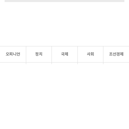
오피니언
정치
국제
사회
조선경제
문화·
조선
스포츠
건강
조선몰
연예
리더스
조선일보 공식 SNS
개인정보처리방침
사이트맵
Copyright 조선일보 All rights reserved. 무단 전재 및 재배포 금지.