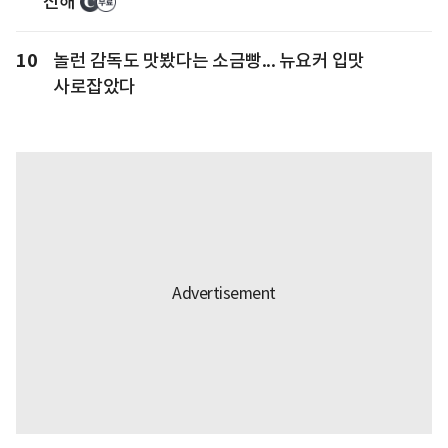
진해
10
놀런 감독도 맛봤다는 소금빵... 뉴요커 입맛
사로잡았다