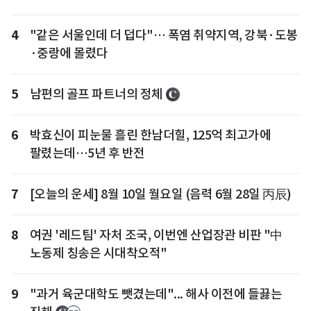
4
"같은 서울인데 더 덥다"… 폭염 취약지역, 강북·도봉
·중랑에 몰렸다
5
남편의 골프 파트너의 정체
6
박효신이 피눈물 흘린 한남더힐, 125억 최고가에
팔렸는데…5년 후 반전
7
[오늘의 운세] 8월 10일 월요일 (음력 6월 28일 丙辰)
8
여권 '레드팀' 자처 조국, 이번엔 산업장관 비판 "中
노동제 칭송은 시대착오적"
9
"과거 육군대학도 뺏겼는데"... 해사 이전에 들끓는