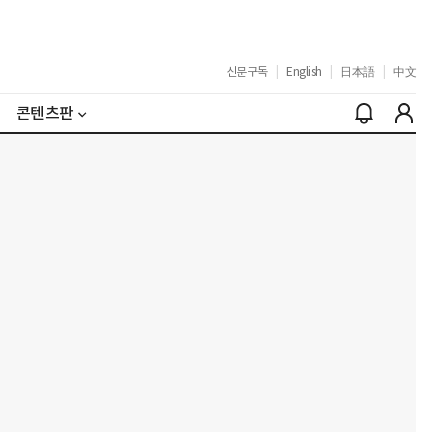
신문구독
|
English
|
日本語
|
中文
콘텐츠판