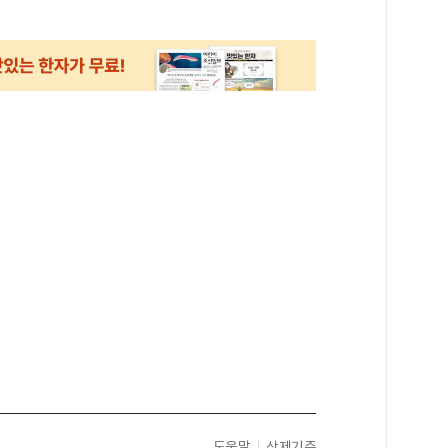
도움말
삭제기준