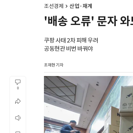
조선경제
산업·재계
'배송 오류' 문자 와
쿠팡 사태 2차 피해 우려
공동현관 비번 바꿔야
조재현 기자
0