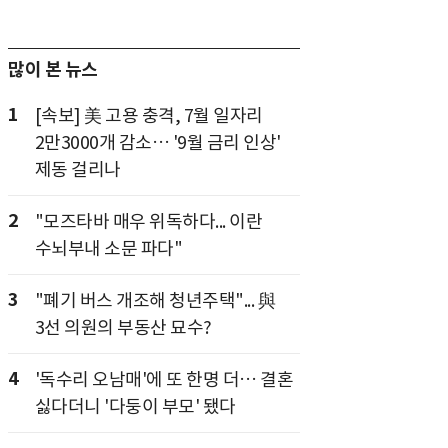
많이 본 뉴스
1
[속보] 美 고용 충격, 7월 일자리
2만3000개 감소… '9월 금리 인상'
제동 걸리나
2
"모즈타바 매우 위독하다... 이란
수뇌부내 소문 파다"
3
"폐기 버스 개조해 청년주택"... 與
3선 의원의 부동산 묘수?
4
'독수리 오남매'에 또 한명 더… 결혼
싫다더니 '다둥이 부모' 됐다