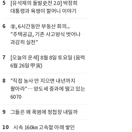
5
[유석재의 돌발史전 2.0] 박정희
대통령과 욕쟁이 할머니 이야기
6
李, 6시간동안 부동산 회의...
"주택공급, 기존 사고방식 벗어나
과감히 실천"
7
[오늘의 운세] 8월 8일 토요일 (음력
6월 26일 甲寅)
8
"직접 농사 안 지으면 내년까지
팔아라"… 양도세 중과에 떨고 있는
6070
9
그들은 왜 폭염에 청첩장 내밀까
10
시속 160㎞ 고속철 아래 쌓인