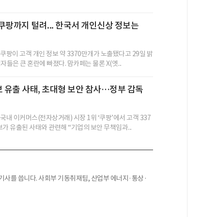
쿠팡까지 털려... 한국서 개인신상 정보는
쿠팡이 고객 개인 정보 약 3370만개가 노출됐다고 29일 밝
자들은 큰 혼란에 빠졌다. 맘카페는 물론 X(옛...
보 유출 사태, 초대형 보안 참사…정부 감독
"
국내 이커머스(전자상거래) 시장 1위 ‘쿠팡’에서 고객 337
가 유출된 사태와 관련해 “기업의 보안 무책임과...
기사를 씁니다. 사회부 기동취재팀, 산업부 에너지·통상·