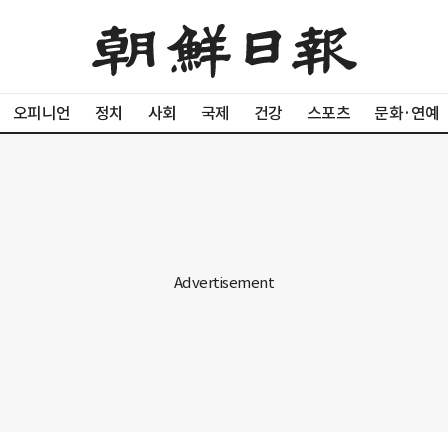
오피니언
정치
사회
국제
건강
스포츠
문화·연예