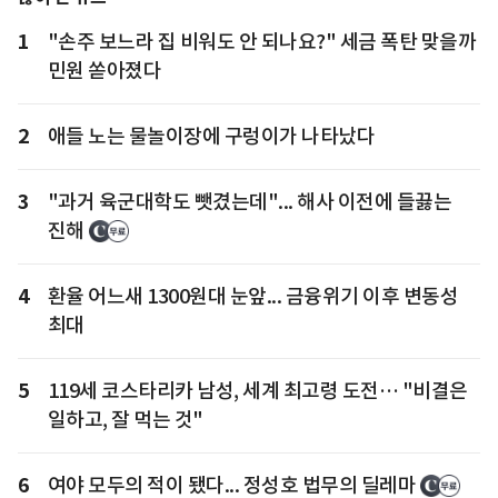
1
"손주 보느라 집 비워도 안 되나요?" 세금 폭탄 맞을까
민원 쏟아졌다
2
애들 노는 물놀이장에 구렁이가 나타났다
3
"과거 육군대학도 뺏겼는데"... 해사 이전에 들끓는
진해
4
환율 어느새 1300원대 눈앞... 금융위기 이후 변동성
최대
5
119세 코스타리카 남성, 세계 최고령 도전… "비결은
일하고, 잘 먹는 것"
6
여야 모두의 적이 됐다... 정성호 법무의 딜레마