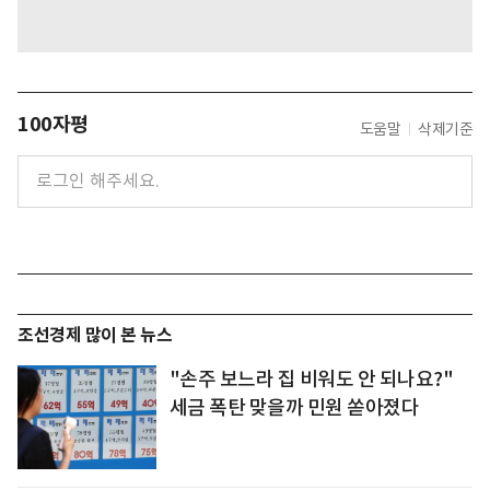
100자평
도움말
삭제기준
조선경제 많이 본 뉴스
"손주 보느라 집 비워도 안 되나요?"
세금 폭탄 맞을까 민원 쏟아졌다