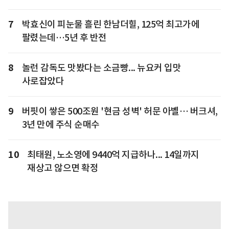
7
박효신이 피눈물 흘린 한남더힐, 125억 최고가에
팔렸는데…5년 후 반전
8
놀런 감독도 맛봤다는 소금빵... 뉴요커 입맛
사로잡았다
9
버핏이 쌓은 500조원 '현금 성벽' 허문 아벨… 버크셔,
3년 만에 주식 순매수
10
최태원, 노소영에 9440억 지급하나... 14일까지
재상고 않으면 확정