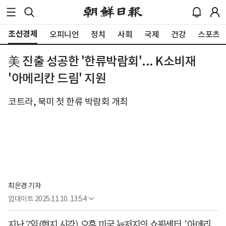
조선경제
오피니언
정치
사회
국제
건강
스포츠
美 진출 성공한 '한류박람회'... K소비재
'아메리칸 드림' 지원
코트라, 북미 첫 한류 박람회 개최
최은경 기자
업데이트
2025.11.10. 13:54
지난 7일(현지 시각) 오후 미국 뉴저지의 쇼핑센터 ‘아메리