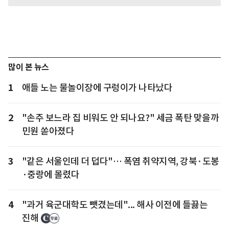
많이 본 뉴스
1
애들 노는 물놀이장에 구렁이가 나타났다
2
"손주 보느라 집 비워도 안 되나요?" 세금 폭탄 맞을까
민원 쏟아졌다
3
"같은 서울인데 더 덥다"… 폭염 취약지역, 강북·도봉
·중랑에 몰렸다
4
"과거 육군대학도 뺏겼는데"... 해사 이전에 들끓는
진해