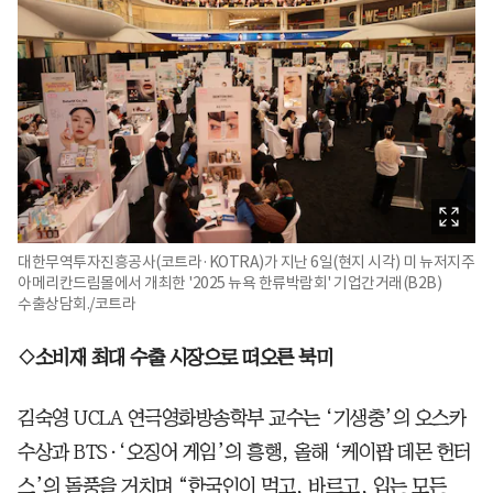
대한무역투자진흥공사(코트라·KOTRA)가 지난 6일(현지 시각) 미 뉴저지주
아메리칸드림몰에서 개최한 '2025 뉴욕 한류박람회' 기업간거래(B2B)
수출상담회./코트라
◇소비재 최대 수출 시장으로 떠오른 북미
김숙영 UCLA 연극영화방송학부 교수는 ‘기생충’의 오스카
수상과 BTS·‘오징어 게임’의 흥행, 올해 ‘케이팝 데몬 헌터
스’의 돌풍을 거치며 “한국인이 먹고, 바르고, 입는 모든