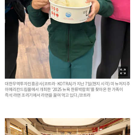
대한무역투자진흥공사(코트라·KOTRA)가 지난 7일(현지 시각) 미 뉴저지주
아메리칸드림몰에서 개최한 '2025 뉴욕 한류박람회'를 찾아온 한 가족이
즉석 라면 조리기에서 라면을 끓여 먹고 있다./코트라