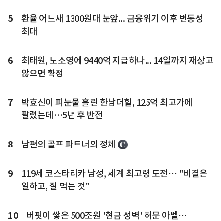
5
환율 어느새 1300원대 눈앞... 금융위기 이후 변동성
최대
6
최태원, 노소영에 9440억 지급하나... 14일까지 재상고
않으면 확정
7
박효신이 피눈물 흘린 한남더힐, 125억 최고가에
팔렸는데…5년 후 반전
8
남편의 골프 파트너의 정체
9
119세 코스타리카 남성, 세계 최고령 도전… "비결은
일하고, 잘 먹는 것"
10
버핏이 쌓은 500조원 '현금 성벽' 허문 아벨…