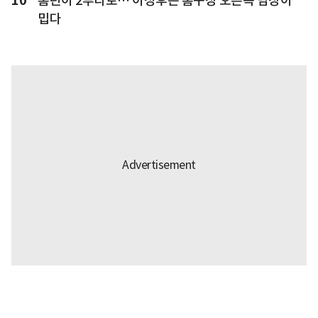
10
홈런이 2루타로… 이정후는 홈구장 오른쪽 담장이
밉다