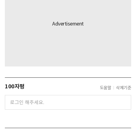
100자평
도움말
삭제기준