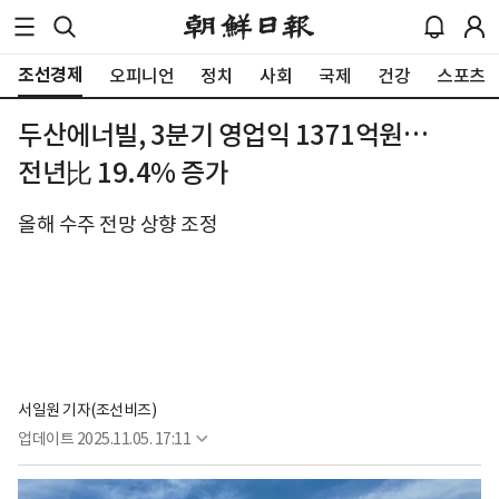
조선경제
오피니언
정치
사회
국제
건강
스포츠
두산에너빌, 3분기 영업익 1371억원…
전년比 19.4% 증가
올해 수주 전망 상향 조정
서일원 기자(조선비즈)
업데이트
2025.11.05. 17:11