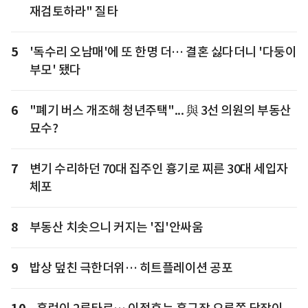
재검토하라" 질타
5
'독수리 오남매'에 또 한명 더… 결혼 싫다더니 '다둥이
부모' 됐다
6
"폐기 버스 개조해 청년주택"... 與 3선 의원의 부동산
묘수?
7
변기 수리하던 70대 집주인 흉기로 찌른 30대 세입자
체포
8
부동산 치솟으니 커지는 '집'안싸움
9
밥상 덮친 극한더위… 히트플레이션 공포