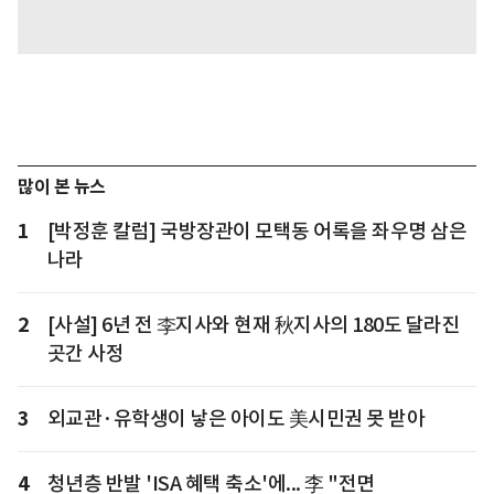
많이 본 뉴스
1
[박정훈 칼럼] 국방장관이 모택동 어록을 좌우명 삼은
나라
2
[사설] 6년 전 李지사와 현재 秋지사의 180도 달라진
곳간 사정
3
외교관·유학생이 낳은 아이도 美시민권 못 받아
4
청년층 반발 'ISA 혜택 축소'에... 李 "전면