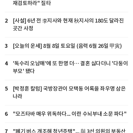
재검토하라" 질타
2
[사설] 6년 전 李지사와 현재 秋지사의 180도 달라진
곳간 사정
3
[오늘의 운세] 8월 8일 토요일 (음력 6월 26일 甲寅)
4
'독수리 오남매'에 또 한명 더… 결혼 싫다더니 '다둥이
부모' 됐다
5
[박정훈 칼럼] 국방장관이 모택동 어록을 좌우명 삼은
나라
6
"모즈타바 매우 위독하다... 이란 수뇌부내 소문 파다"
7
"폐기 버스 개조해 청년주택"... 與 3선 의원의 부동산