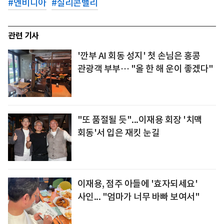
#
엔비디아
#
실리콘밸리
관련 기사
'깐부 AI 회동 성지' 첫 손님은 홍콩
관광객 부부… "올 한 해 운이 좋겠다"
"또 품절될 듯"...이재용 회장 '치맥
회동'서 입은 재킷 눈길
이재용, 점주 아들에 '효자되세요'
사인... "엄마가 너무 바빠 보여서"