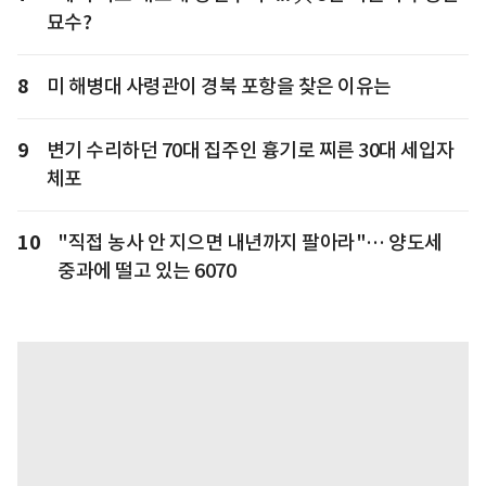
묘수?
8
미 해병대 사령관이 경북 포항을 찾은 이유는
9
변기 수리하던 70대 집주인 흉기로 찌른 30대 세입자
체포
10
"직접 농사 안 지으면 내년까지 팔아라"… 양도세
중과에 떨고 있는 6070