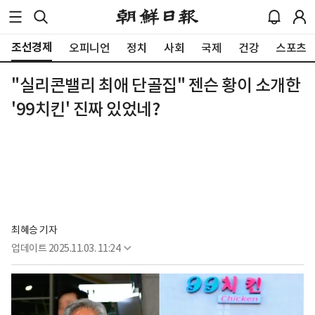
조선경제
오피니언
정치
사회
국제
건강
스포츠
"실리콘밸리 최애 단골집" 젠슨 황이 소개한
'99치킨' 진짜 있었네?
최혜승 기자 
업데이트
2025.11.03. 11:24