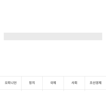
오피니언
정치
국제
사회
조선경제
문화·
조선
스포츠
건강
조선몰
연예
리더스