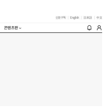
신문구독
|
English
|
日本語
|
中文
콘텐츠판