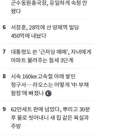
군수동원총국장, 유일하게 숙청 안
됐다
6
서장훈, 28억에 산 양재역 빌딩
450억에 내놨다
7
대통령도 쓴 '근저당 매매', 자녀에게
아파트 물려주는 절세 3단계
8
시속 160㎞ 고속철 아래 쌓인
청구서… 라오스는 어떻게 '中 부채
함정'에 빠졌나
9
62만세트 판매 넘었다, 뿌리고 30분
후 물로 씻어내니 새 집 같은 욕실과
주방