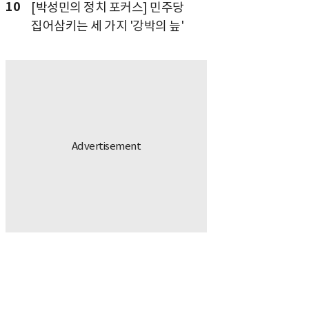
10
[박성민의 정치 포커스] 민주당
집어삼키는 세 가지 '강박의 늪'