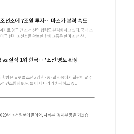
리조선소에 7조원 투자… 마스가 본격 속도
계기로 양국 간 조선 산업 협력도 본격화하고 있다. 국내 조
미국 현지 조선소를 확보한 한화그룹은 한미 조선 산...
 vs 질적 1위 한국… '조선 영토 확장'
 향방은 글로벌 조선 3강 한·중·일 싸움에서 결판이 날 수
조선 건조량의 90%를 이 세 나라가 차지하고 있...
020년 조선일보에 들어와, 사회부·경제부 등을 거쳤습