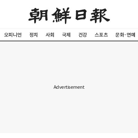
오피니언
정치
사회
국제
건강
스포츠
문화·연예