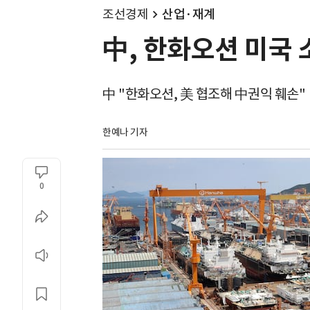
조선경제
산업·재계
中, 한화오션 미국 
中 "한화오션, 美 협조해 中권익 훼손"
한예나 기자
0