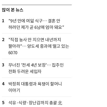
많이 본 뉴스
1
"9년 만에 여덟 식구… 결혼 안
하려던 제가 곧 6남매 엄마 돼요"
2
"직접 농사 안 지으면 내년까지
팔아라"… 양도세 중과에 떨고 있는
6070
3
무너진 '전세 4년 보장'… 집주인
전화 두려운 세입자
4
박정희 대통령과 욕쟁이 할머니
이야기
5
석유·식량·장난감까지 총괄 北