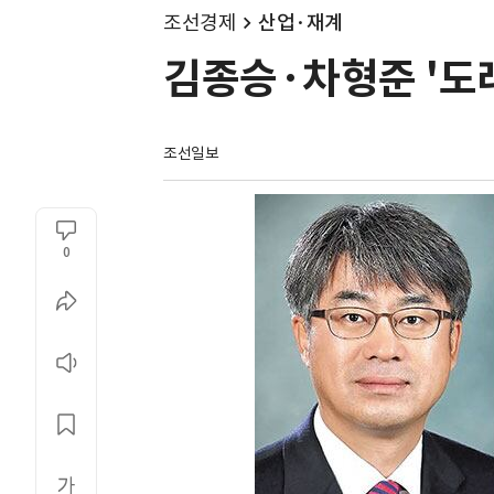
조선경제
산업·재계
김종승·차형준 '도
조선일보
0