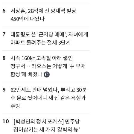
6
서장훈, 28억에 산 양재역 빌딩
450억에 내놨다
7
대통령도 쓴 '근저당 매매', 자녀에게
아파트 물려주는 절세 3단계
8
시속 160㎞ 고속철 아래 쌓인
청구서… 라오스는 어떻게 '中 부채
함정'에 빠졌나
9
62만세트 판매 넘었다, 뿌리고 30분
후 물로 씻어내니 새 집 같은 욕실과
주방
10
[박성민의 정치 포커스] 민주당
집어삼키는 세 가지 '강박의 늪'