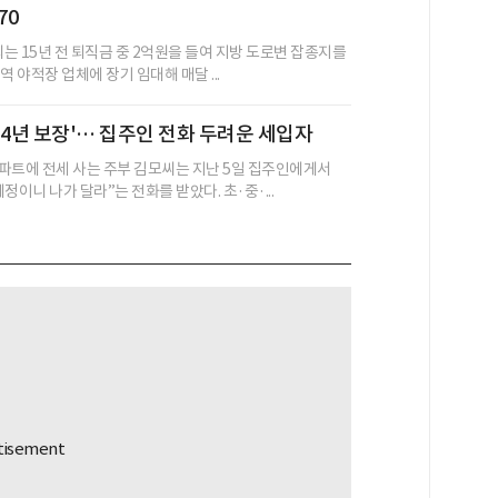
70
씨는 15년 전 퇴직금 중 2억원을 들여 지방 도로변 잡종지를
역 야적장 업체에 장기 임대해 매달 ...
 4년 보장'… 집주인 전화 두려운 세입자
파트에 전세 사는 주부 김모씨는 지난 5일 집주인에게서
정이니 나가 달라”는 전화를 받았다. 초·중·...