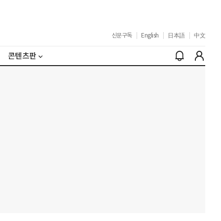
신문구독
|
English
|
日本語
|
中文
콘텐츠판