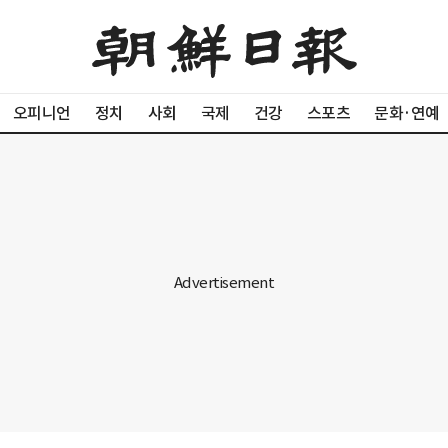
오피니언
정치
사회
국제
건강
스포츠
문화·연예