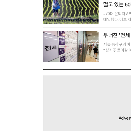
떨고 있는 60
#70대 은퇴자 A
매입했다. 이후 지
무너진 '전세
서울 동작구의 아
“실거주 들어갈 예