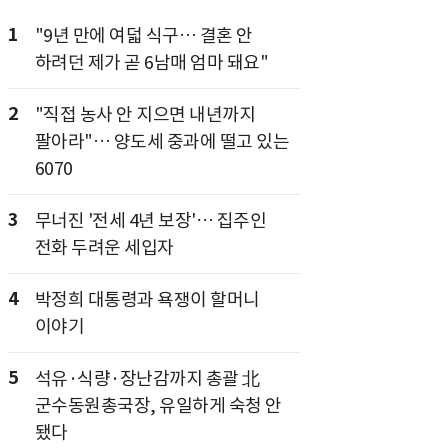
1
"9년 만에 여덟 식구… 결혼 안
하려던 제가 곧 6남매 엄마 돼요"
2
"직접 농사 안 지으면 내년까지
팔아라"… 양도세 중과에 떨고 있는
6070
3
무너진 '전세 4년 보장'… 집주인
전화 두려운 세입자
4
박정희 대통령과 욕쟁이 할머니
이야기
5
석유·식량·장난감까지 총괄 北
군수동원총국장, 유일하게 숙청 안
됐다