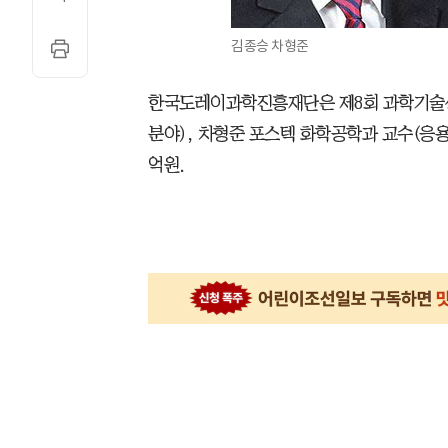
김종승 차형준
한국도레이과학진흥재단은 제8회 과학기술상
분야), 차형준 포스텍 화학공학과 교수(응용 
억원.