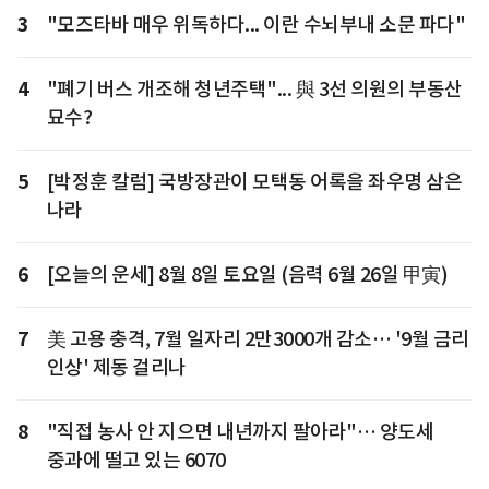
3
"모즈타바 매우 위독하다... 이란 수뇌부내 소문 파다"
4
"폐기 버스 개조해 청년주택"... 與 3선 의원의 부동산
묘수?
5
[박정훈 칼럼] 국방장관이 모택동 어록을 좌우명 삼은
나라
6
[오늘의 운세] 8월 8일 토요일 (음력 6월 26일 甲寅)
7
美 고용 충격, 7월 일자리 2만3000개 감소… '9월 금리
인상' 제동 걸리나
8
"직접 농사 안 지으면 내년까지 팔아라"… 양도세
중과에 떨고 있는 6070