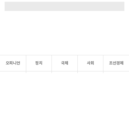
오피니언
정치
국제
사회
조선경제
문화·
조선
스포츠
건강
조선몰
연예
리더스
조선일보 공식 SNS
개인정보처리방침
사이트맵