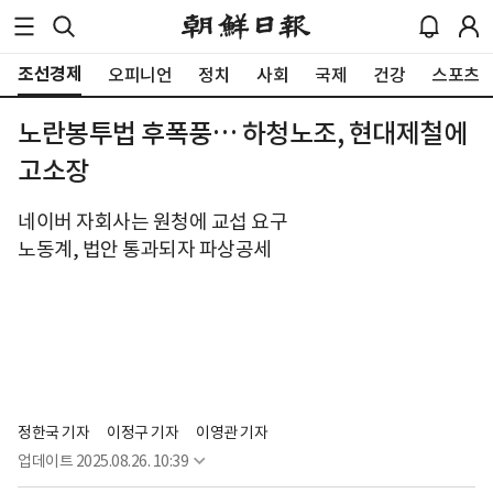
조선경제
오피니언
정치
사회
국제
건강
스포츠
노란봉투법 후폭풍… 하청노조, 현대제철에
고소장
네이버 자회사는 원청에 교섭 요구
노동계, 법안 통과되자 파상공세
정한국 기자
이정구 기자
이영관 기자
업데이트
2025.08.26. 10:39