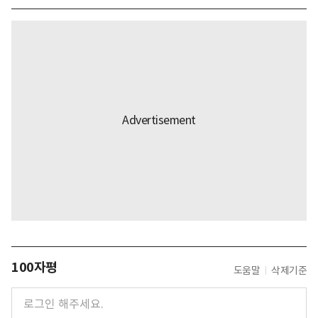
100자평
도움말
삭제기준