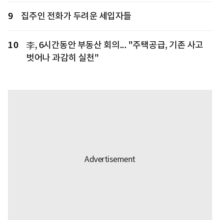
9
집주인 전화가 두려운 세입자들
10
李, 6시간동안 부동산 회의... "주택공급, 기존 사고
벗어나 과감히 실천"