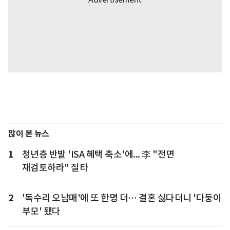
많이 본 뉴스
1
청년층 반발 'ISA 혜택 축소'에... 李 "전면
재검토하라" 질타
2
'독수리 오남매'에 또 한명 더… 결혼 싫다더니 '다둥이
부모' 됐다