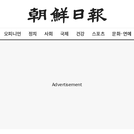
오피니언
정치
사회
국제
건강
스포츠
문화·연예