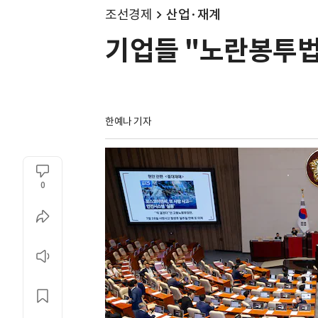
조선경제
산업·재계
기업들 "노란봉투법
한예나 기자
0