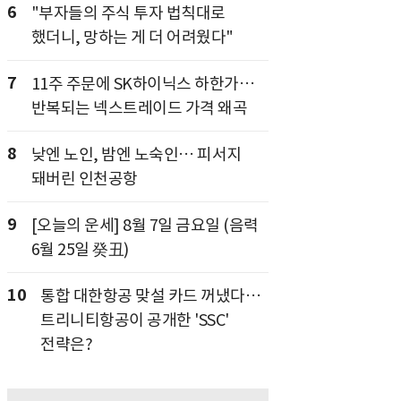
6
"부자들의 주식 투자 법칙대로
했더니, 망하는 게 더 어려웠다"
7
11주 주문에 SK하이닉스 하한가…
반복되는 넥스트레이드 가격 왜곡
8
낮엔 노인, 밤엔 노숙인… 피서지
돼버린 인천공항
9
[오늘의 운세] 8월 7일 금요일 (음력
6월 25일 癸丑)
10
통합 대한항공 맞설 카드 꺼냈다…
트리니티항공이 공개한 'SSC'
전략은?