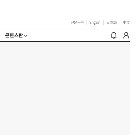
신문구독
|
English
|
日本語
|
中文
콘텐츠판