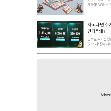
계좌(ISA)’를 
자고나면 주가
간다" 왜?
글로벌 투자은행(
(기초체력)이 제대