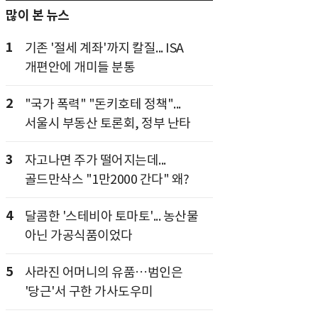
많이 본 뉴스
1
기존 '절세 계좌'까지 칼질... ISA
개편안에 개미들 분통
2
"국가 폭력" "돈키호테 정책"...
서울시 부동산 토론회, 정부 난타
3
자고나면 주가 떨어지는데...
골드만삭스 "1만2000 간다" 왜?
4
달콤한 '스테비아 토마토'... 농산물
아닌 가공식품이었다
5
사라진 어머니의 유품…범인은
'당근'서 구한 가사도우미