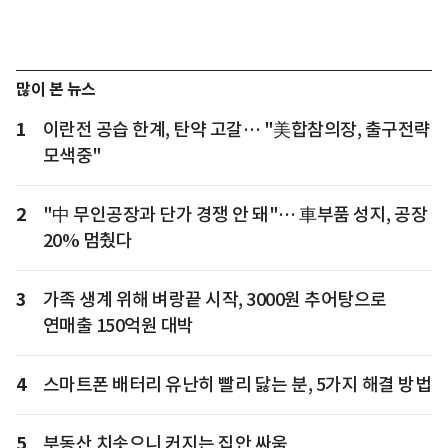
많이 본 뉴스
1
이란전 공습 한계, 탄약 고갈… "美합참의장, 출구전략
모색중"
2
"中 무인공장과 단가 경쟁 안 돼"… 車부품 성지, 공장
20% 멈췄다
3
가족 생계 위해 벼랑끝 시작, 3000원 추어탕으로
연매출 150억원 대박
4
스마트폰 배터리 유난히 빨리 닳는 분, 5가지 해결 방법
5
부동산 치솟으니 커지는 집안 싸움