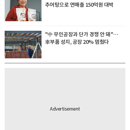
추어탕으로 연매출 150억원 대박
"中 무인공장과 단가 경쟁 안 돼"…
車부품 성지, 공장 20% 멈췄다