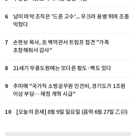
6
남미 마약 조직은 '드론 고수'... 우크라 용병 뛰며 조종
익혔다
7
손현보 목사, 美 백악관서 트럼프 접견 "가족
초청해줘서 감사"
8
21세기 무릉도원에는 또다른 황도·백도 있다
9
추미애 "국가직 소방공무원 인건비, 경기도가 1조원
이상 부담… 재정 개혁 시급"
10
[오늘의 운세] 8월 9일 일요일 (음력 6월 27일 乙卯)