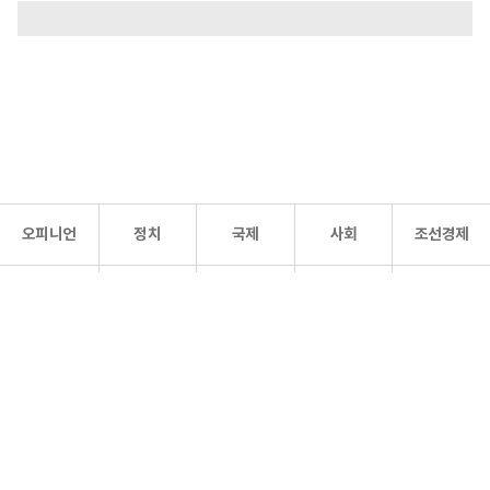
오피니언
정치
국제
사회
조선경제
문화·
조선
스포츠
건강
조선몰
연예
리더스
조선일보 공식 SNS
개인정보처리방침
사이트맵