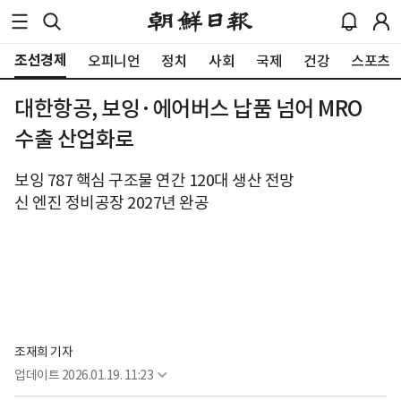
조선경제
오피니언
정치
사회
국제
건강
스포츠
대한항공, 보잉·에어버스 납품 넘어 MRO
수출 산업화로
보잉 787 핵심 구조물 연간 120대 생산 전망
신 엔진 정비공장 2027년 완공
조재희 기자
업데이트
2026.01.19. 11:23