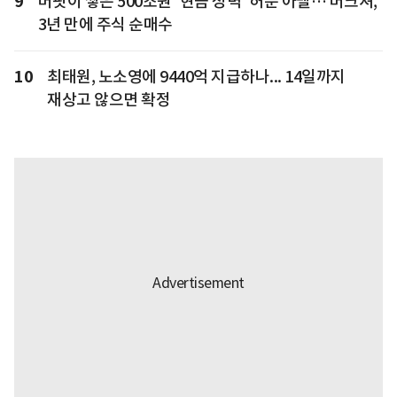
9
버핏이 쌓은 500조원 '현금 성벽' 허문 아벨… 버크셔,
3년 만에 주식 순매수
10
최태원, 노소영에 9440억 지급하나... 14일까지
재상고 않으면 확정