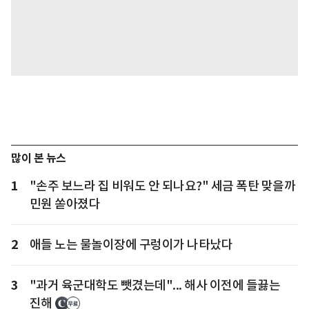
많이 본 뉴스
1
"손주 보느라 집 비워도 안 되나요?" 세금 폭탄 맞을까
민원 쏟아졌다
2
애들 노는 물놀이장에 구렁이가 나타났다
3
"과거 육군대학도 뺏겼는데"... 해사 이전에 들끓는
진해