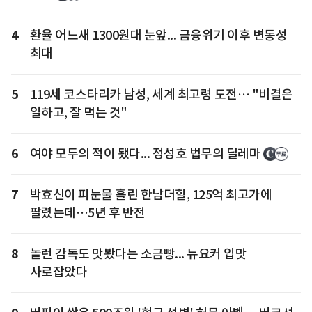
4
환율 어느새 1300원대 눈앞... 금융위기 이후 변동성
최대
5
119세 코스타리카 남성, 세계 최고령 도전… "비결은
일하고, 잘 먹는 것"
6
여야 모두의 적이 됐다... 정성호 법무의 딜레마
7
박효신이 피눈물 흘린 한남더힐, 125억 최고가에
팔렸는데…5년 후 반전
8
놀런 감독도 맛봤다는 소금빵... 뉴요커 입맛
사로잡았다