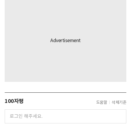
100자평
도움말
삭제기준