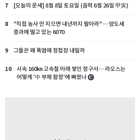
7
[오늘의 운세] 8월 8일 토요일 (음력 6월 26일 甲寅)
8
"직접 농사 안 지으면 내년까지 팔아라"… 양도세
중과에 떨고 있는 6070
9
그들은 왜 폭염에 청첩장 내밀까
10
시속 160㎞ 고속철 아래 쌓인 청구서… 라오스는
어떻게 '中 부채 함정'에 빠졌나