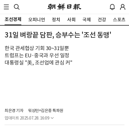
조선경제
오피니언
정치
사회
국제
건강
스포츠
31일 벼랑끝 담판, 승부수는 '조선 동맹'
한국 관세협상 기회 30~31일뿐
트럼프는 EU·중국과 우선 일정
대통령실 "美, 조선업에 관심 커"
최은경 기자
워싱턴=김은중 특파원
업데이트
2025.07.28. 16:09