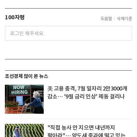
100자평
도움말
삭제기준
조선경제 많이 본 뉴스
美 고용 충격, 7월 일자리 2만3000개
감소… '9월 금리 인상' 제동 걸리나
"직접 농사 안 지으면 내년까지
팔아라"… 양도세 중과에 떨고 있는