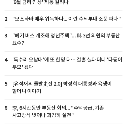
'9월 금리 인상' 제동 걸리나
2
"모즈타바 매우 위독하다... 이란 수뇌부내 소문 파다"
3
"폐기 버스 개조해 청년주택"... 與 3선 의원의 부동산
묘수?
4
'독수리 오남매'에 또 한명 더… 결혼 싫다더니 '다둥이
부모' 됐다
5
[유석재의 돌발史전 2.0] 박정희 대통령과 욕쟁이
할머니 이야기
6
李, 6시간동안 부동산 회의... "주택공급, 기존
사고방식 벗어나 과감히 실천"