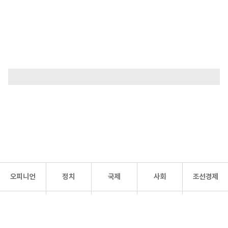
오피니언
정치
국제
사회
조선경제
문화·
조선
스포츠
건강
조선몰
연예
리더스