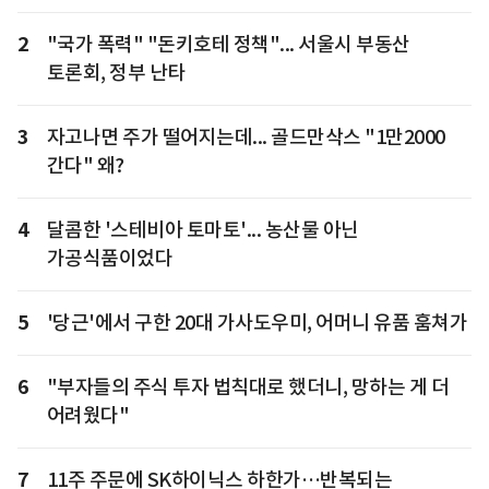
2
"국가 폭력" "돈키호테 정책"... 서울시 부동산
토론회, 정부 난타
3
자고나면 주가 떨어지는데... 골드만삭스 "1만2000
간다" 왜?
4
달콤한 '스테비아 토마토'... 농산물 아닌
가공식품이었다
5
'당근'에서 구한 20대 가사도우미, 어머니 유품 훔쳐가
6
"부자들의 주식 투자 법칙대로 했더니, 망하는 게 더
어려웠다"
7
11주 주문에 SK하이닉스 하한가…반복되는