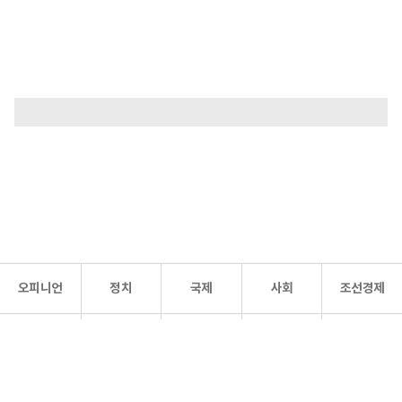
오피니언
정치
국제
사회
조선경제
문화·
조선
스포츠
건강
조선몰
연예
리더스
조선일보 공식 SNS