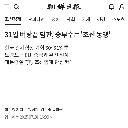
조선경제
오피니언
정치
사회
국제
건강
스포츠
31일 벼랑끝 담판, 승부수는 '조선 동맹'
한국 관세협상 기회 30~31일뿐
트럼프는 EU·중국과 우선 일정
대통령실 "美, 조선업에 관심 커"
최은경 기자
워싱턴=김은중 특파원
업데이트
2025.07.28. 16:09