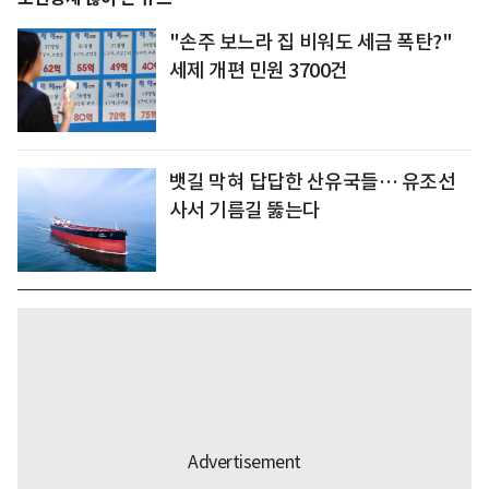
"손주 보느라 집 비워도 세금 폭탄?"
세제 개편 민원 3700건
뱃길 막혀 답답한 산유국들… 유조선
사서 기름길 뚫는다