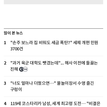
많이 본 뉴스
1
"손주 보느라 집 비워도 세금 폭탄?" 세제 개편 민원
3700건
2
"과거 육군 대학도 뺏겼는데"... 해사 이전에 들끓는
진해
3
"너도 얼마나 더웠으면…" 물놀이장서 수영 즐긴
구렁이
4
119세 코스타리카 남성, 세계 최고령 도전… "비결은