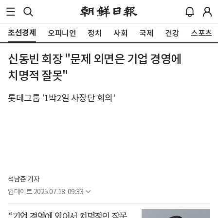
조선경제
오피니언
정치
사회
국제
건강
스포츠
신동빈 회장 "문제 외면은 기업 경영에
치명적 잘못"
롯데그룹 '1박2일 사장단 회의'
석남준 기자
업데이트
2025.07.18. 09:33
“기업 경영에 있어서 치명적인 잘못