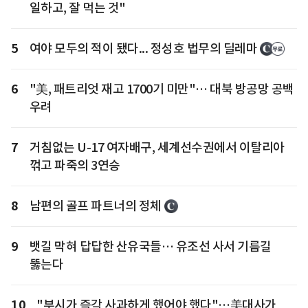
일하고, 잘 먹는 것"
5
여야 모두의 적이 됐다... 정성호 법무의 딜레마
6
"美, 패트리엇 재고 1700기 미만"… 대북 방공망 공백
우려
7
거침없는 U-17 여자배구, 세계선수권에서 이탈리아
꺾고 파죽의 3연승
8
남편의 골프 파트너의 정체
9
뱃길 막혀 답답한 산유국들… 유조선 사서 기름길
뚫는다
10
"부시가 즉각 사과하게 했어야 했다"…美대사가