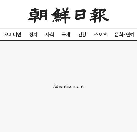
오피니언
정치
사회
국제
건강
스포츠
문화·연예