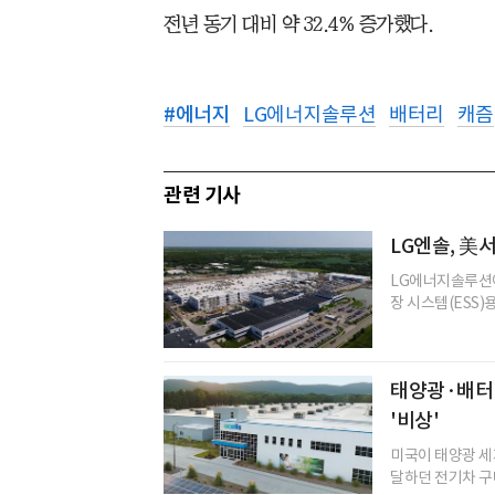
전년 동기 대비 약 32.4% 증가했다.
#
에너지
LG에너지솔루션
배터리
캐즘
관련 기사
LG엔솔, 美서
LG에너지솔루션이
장 시스템(ESS)
태양광·배터리
'비상'
미국이 태양광 세제
달하던 전기차 구매