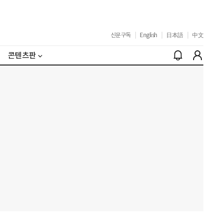
신문구독
|
English
|
日本語
|
中文
콘텐츠판