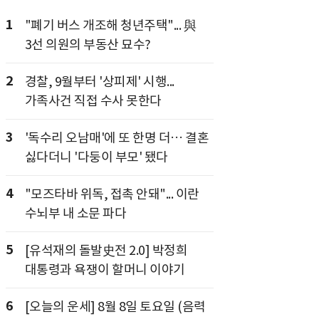
1
"폐기 버스 개조해 청년주택"... 與
3선 의원의 부동산 묘수?
2
경찰, 9월부터 '상피제' 시행...
가족사건 직접 수사 못한다
3
'독수리 오남매'에 또 한명 더… 결혼
싫다더니 '다둥이 부모' 됐다
4
"모즈타바 위독, 접촉 안돼"... 이란
수뇌부 내 소문 파다
5
[유석재의 돌발史전 2.0] 박정희
대통령과 욕쟁이 할머니 이야기
6
[오늘의 운세] 8월 8일 토요일 (음력