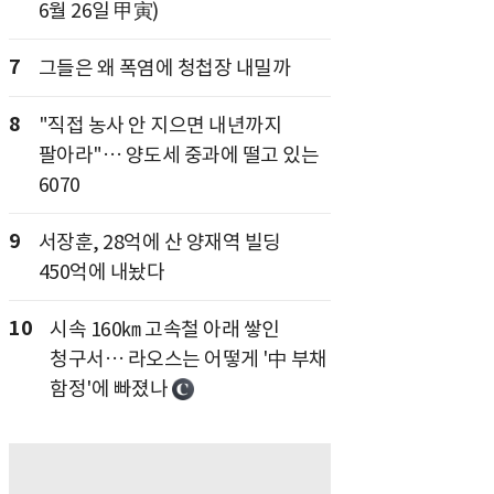
6월 26일 甲寅)
7
그들은 왜 폭염에 청첩장 내밀까
8
"직접 농사 안 지으면 내년까지
팔아라"… 양도세 중과에 떨고 있는
6070
9
서장훈, 28억에 산 양재역 빌딩
450억에 내놨다
10
시속 160㎞ 고속철 아래 쌓인
청구서… 라오스는 어떻게 '中 부채
함정'에 빠졌나