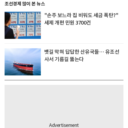
조선경제 많이 본 뉴스
"손주 보느라 집 비워도 세금 폭탄?"
세제 개편 민원 3700건
뱃길 막혀 답답한 산유국들… 유조선
사서 기름길 뚫는다