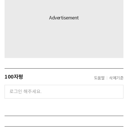
100자평
도움말
삭제기준