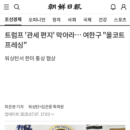
조선경제
오피니언
정치
사회
국제
건강
스포츠
트럼프 '관세 편지' 막아라… 여한구 "올코트
프레싱"
워싱턴서 한미 통상 협상
최은경 기자
워싱턴=김은중 특파원
업데이트
2025.07.07. 17:03