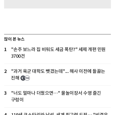
많이 본 뉴스
1
"손주 보느라 집 비워도 세금 폭탄?" 세제 개편 민원
3700건
2
"과거 육군 대학도 뺏겼는데"... 해사 이전에 들끓는
진해
3
"너도 얼마나 더웠으면…" 물놀이장서 수영 즐긴
구렁이
4
119세 코스타리카 남성, 세계 최고령 도전… "비결은