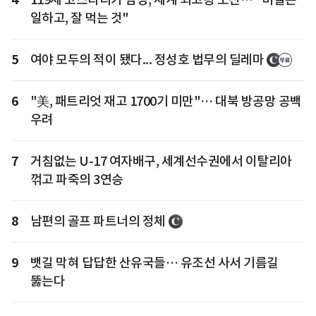
일하고, 잘 먹는 것"
5
여야 모두의 적이 됐다... 정성호 법무의 딜레마
6
"美, 패트리엇 재고 1700기 미만"… 대북 방공망 공백
우려
7
거침없는 U-17 여자배구, 세계선수권에서 이탈리아
꺾고 파죽의 3연승
8
남편의 골프 파트너의 정체
9
뱃길 막혀 답답한 산유국들… 유조선 사서 기름길
뚫는다