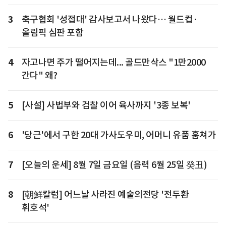
3
축구협회 '성접대' 감사보고서 나왔다… 월드컵·
올림픽 심판 포함
4
자고나면 주가 떨어지는데... 골드만삭스 "1만2000
간다" 왜?
5
[사설] 사법부와 검찰 이어 육사까지 '3종 보복'
6
'당근'에서 구한 20대 가사도우미, 어머니 유품 훔쳐가
7
[오늘의 운세] 8월 7일 금요일 (음력 6월 25일 癸丑)
8
[朝鮮칼럼] 어느날 사라진 예술의전당 '전두환
휘호석'