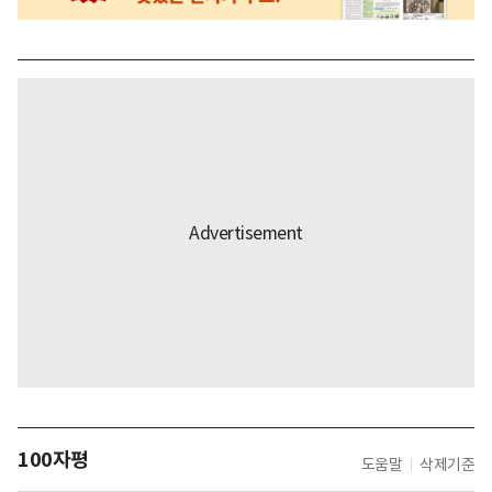
100자평
도움말
삭제기준