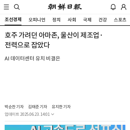
조선경제
오피니언
정치
사회
국제
건강
스포츠
호주 가려던 아마존, 울산이 제조업·
전력으로 잡았다
AI 데이터센터 유치 비결은
박순찬 기자
김태준 기자
유지한 기자
업데이트
2025.06.23. 14:01