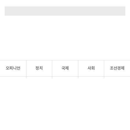
오피니언
정치
국제
사회
조선경제
문화·
조선
스포츠
건강
조선몰
연예
리더스
조선일보 공식 SNS