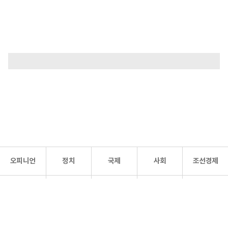
오피니언
정치
국제
사회
조선경제
문화·
조선
스포츠
건강
조선몰
연예
리더스
조선일보 공식 SNS