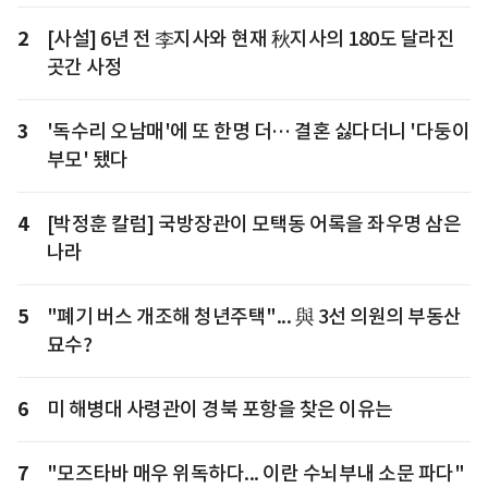
2
[사설] 6년 전 李지사와 현재 秋지사의 180도 달라진
곳간 사정
3
'독수리 오남매'에 또 한명 더… 결혼 싫다더니 '다둥이
부모' 됐다
4
[박정훈 칼럼] 국방장관이 모택동 어록을 좌우명 삼은
나라
5
"폐기 버스 개조해 청년주택"... 與 3선 의원의 부동산
묘수?
6
미 해병대 사령관이 경북 포항을 찾은 이유는
7
"모즈타바 매우 위독하다... 이란 수뇌부내 소문 파다"