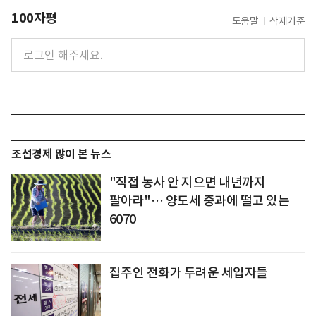
100자평
도움말
삭제기준
조선경제 많이 본 뉴스
"직접 농사 안 지으면 내년까지
팔아라"… 양도세 중과에 떨고 있는
6070
집주인 전화가 두려운 세입자들