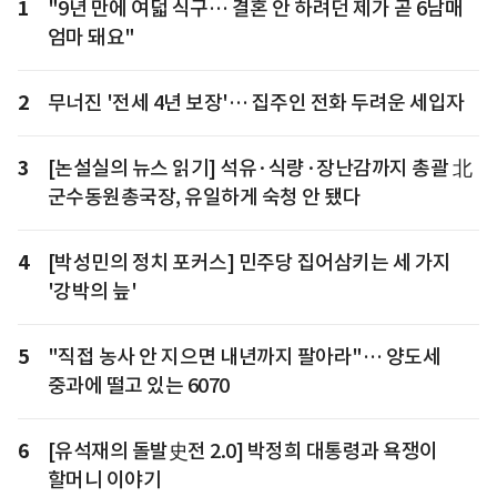
1
"9년 만에 여덟 식구… 결혼 안 하려던 제가 곧 6남매
엄마 돼요"
2
무너진 '전세 4년 보장'… 집주인 전화 두려운 세입자
3
[논설실의 뉴스 읽기] 석유·식량·장난감까지 총괄 北
군수동원총국장, 유일하게 숙청 안 됐다
4
[박성민의 정치 포커스] 민주당 집어삼키는 세 가지
'강박의 늪'
5
"직접 농사 안 지으면 내년까지 팔아라"… 양도세
중과에 떨고 있는 6070
6
[유석재의 돌발史전 2.0] 박정희 대통령과 욕쟁이
할머니 이야기