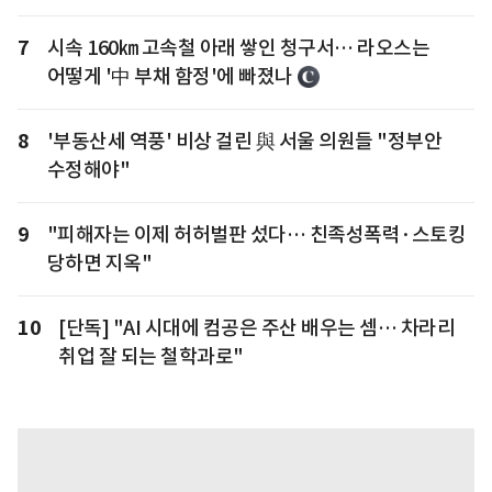
7
시속 160㎞ 고속철 아래 쌓인 청구서… 라오스는
어떻게 '中 부채 함정'에 빠졌나
8
'부동산세 역풍' 비상 걸린 與 서울 의원들 "정부안
수정해야"
9
"피해자는 이제 허허벌판 섰다… 친족성폭력·스토킹
당하면 지옥"
10
[단독] "AI 시대에 컴공은 주산 배우는 셈… 차라리
취업 잘 되는 철학과로"