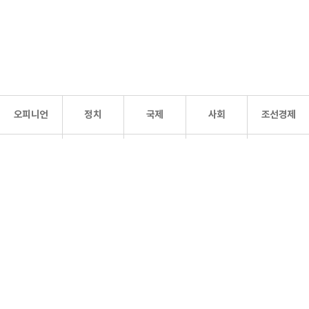
오피니언
정치
국제
사회
조선경제
문화·
조선
스포츠
건강
조선몰
연예
리더스
조선일보 공식 SNS
개인정보처리방침
사이트맵
Copyright 조선일보 All rights reserved. 무단 전재 및 재배포 금지.