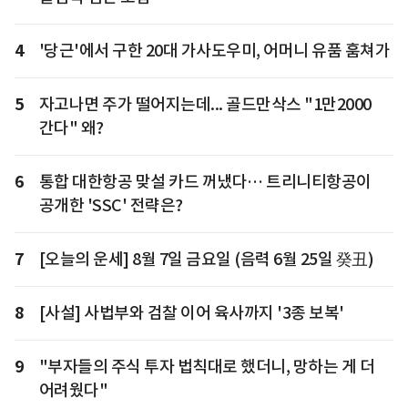
4
'당근'에서 구한 20대 가사도우미, 어머니 유품 훔쳐가
5
자고나면 주가 떨어지는데... 골드만삭스 "1만2000
간다" 왜?
6
통합 대한항공 맞설 카드 꺼냈다… 트리니티항공이
공개한 'SSC' 전략은?
7
[오늘의 운세] 8월 7일 금요일 (음력 6월 25일 癸丑)
8
[사설] 사법부와 검찰 이어 육사까지 '3종 보복'
9
"부자들의 주식 투자 법칙대로 했더니, 망하는 게 더
어려웠다"