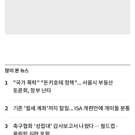
많이 본 뉴스
1
"국가 폭력" "돈키호테 정책"... 서울시 부동산
토론회, 정부 난타
2
기존 '절세 계좌'까지 칼질... ISA 개편안에 개미들 분통
3
축구협회 '성접대' 감사보고서 나왔다… 월드컵·
올림픽 심판 포함