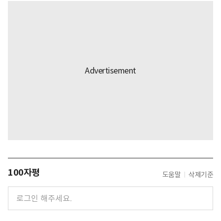
100자평
도움말
삭제기준