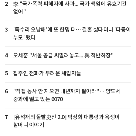
2
李 "국가폭력 피해자에 사과... 국가 책임에 유효기간
없어"
3
'독수리 오남매'에 또 한명 더… 결혼 싫다더니 '다둥이
부모' 됐다
4
오세훈 "서울 공급 씨말려놓고... 與 적반하장"
5
집주인 전화가 두려운 세입자들
6
"직접 농사 안 지으면 내년까지 팔아라"… 양도세
중과에 떨고 있는 6070
7
[유석재의 돌발史전 2.0] 박정희 대통령과 욕쟁이
할머니 이야기