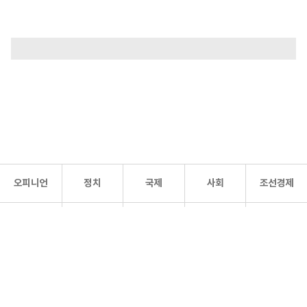
오피니언
정치
국제
사회
조선경제
문화·
조선
스포츠
건강
조선몰
연예
리더스
조선일보 공식 SNS