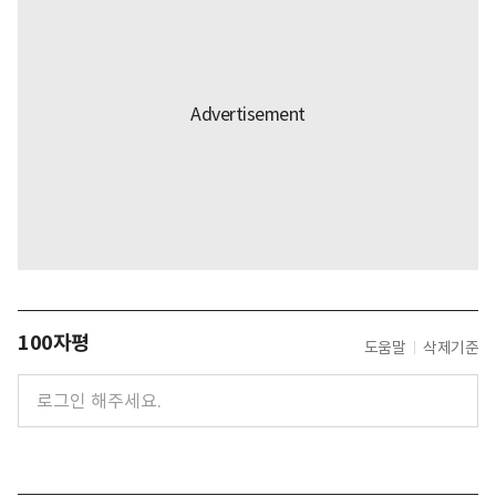
100자평
도움말
삭제기준