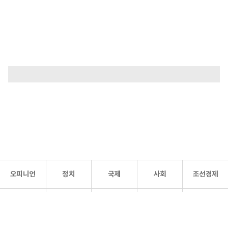
오피니언
정치
국제
사회
조선경제
문화·
조선
스포츠
건강
조선몰
연예
리더스