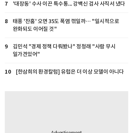
7
'대장동' 수사 이끈 특수통... 강백신 검사 사직서 냈다
8
태풍 '찬홈' 오면 35도 폭염 꺾일까… "일시적으로
완화되도 이어질 것"
9
김민석 "경제 정책 다뤄봤나" 정청래 "사람 무시
일가견있어"
10
[한삼희의 환경칼럼] 유럽은 더 이상 모델이 아니다