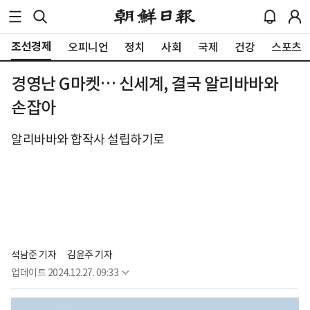
조선경제
오피니언
정치
사회
국제
건강
스포츠
경영난 G마켓… 신세계, 결국 알리바바와
손잡아
알리바바와 합작사 설립하기로
석남준 기자
김윤주 기자
업데이트
2024.12.27. 09:33