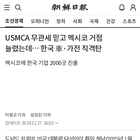
조선경제
오피니언
정치
사회
국제
건강
스포츠
USMCA 무관세 믿고 멕시코 거점
늘렸는데… 한국 車·가전 직격탄
멕시코에 한국 기업 2000곳 진출
이정구 기자
성유진 기자
업데이트
2024.11.27. 16:02
도널드 트럼프 미국 대통령 당선인이 취임 첫날(2025년 1월