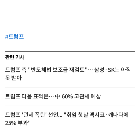
#
트럼프
관련 기사
트럼프 측 "반도체법 보조금 재검토"… 삼성·SK는 아직
못 받아
트럼프 다음 표적은… 中 60% 고관세 예상
트럼프 '관세 폭탄' 선언... "취임 첫날 멕시코·캐나다에
25% 부과"