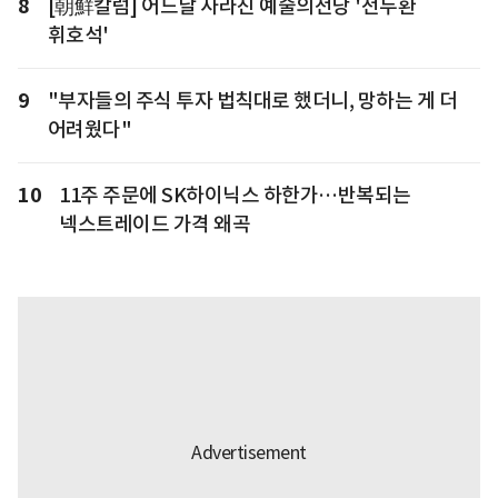
8
[朝鮮칼럼] 어느날 사라진 예술의전당 '전두환
휘호석'
9
"부자들의 주식 투자 법칙대로 했더니, 망하는 게 더
어려웠다"
10
11주 주문에 SK하이닉스 하한가…반복되는
넥스트레이드 가격 왜곡