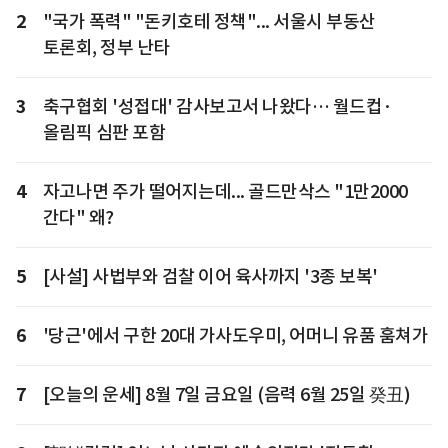
2
"국가 폭력" "돈키호테 정책"... 서울시 부동산
토론회, 정부 난타
3
축구협회 '성접대' 감사보고서 나왔다… 월드컵·
올림픽 심판 포함
4
자고나면 주가 떨어지는데... 골드만삭스 "1만2000
간다" 왜?
5
[사설] 사법부와 검찰 이어 육사까지 '3종 보복'
6
'당근'에서 구한 20대 가사도우미, 어머니 유품 훔쳐가
7
[오늘의 운세] 8월 7일 금요일 (음력 6월 25일 癸丑)