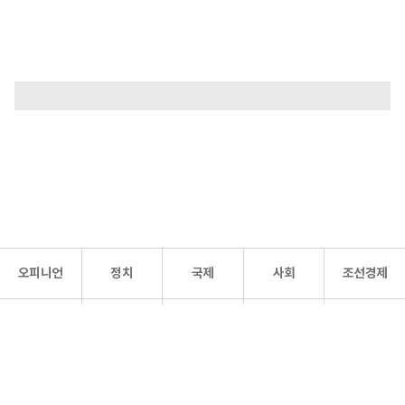
오피니언
정치
국제
사회
조선경제
문화·
조선
스포츠
건강
조선몰
연예
리더스
조선일보 공식 SNS