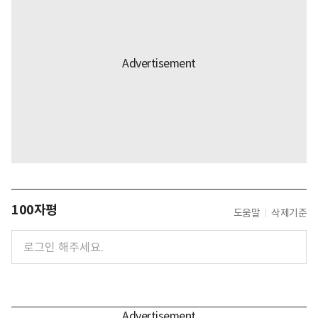
100자평
도움말
삭제기준