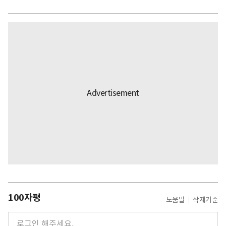
100자평
도움말
삭제기준