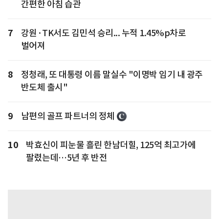
간편한 아침 습관
7
강원·TK서도 김민석 승리... 누적 1.45%p차로
벌어져
8
정청래, 또 대통령 이름 말실수 "이명박 임기 내 광주
반도체 출시"
9
남편의 골프 파트너의 정체
10
박효신이 피눈물 흘린 한남더힐, 125억 최고가에
팔렸는데…5년 후 반전