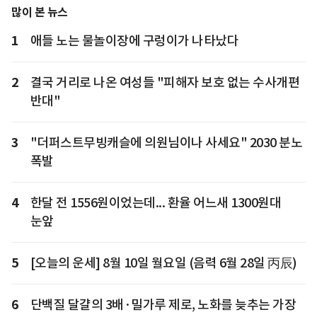
많이 본 뉴스
1
애들 노는 물놀이장에 구렁이가 나타났다
2
결국 거리로 나온 여성들 "피해자 보호 없는 수사개편
반대"
3
"더퍼스트무빙캐슬에 의원님이나 사세요" 2030 분노
폭발
4
한달 전 1556원이었는데... 환율 어느새 1300원대
눈앞
5
[오늘의 운세] 8월 10일 월요일 (음력 6월 28일 丙辰)
6
단백질 달걀의 3배·밀가루 제로, 노화를 늦추는 가장